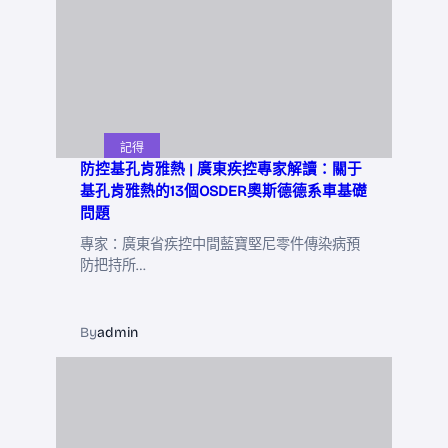
記得
防控基孔肯雅熱 | 廣東疾控專家解讀：關于
基孔肯雅熱的13個OSDER奧斯德德系車基礎
問題
專家：廣東省疾控中間藍寶堅尼零件傳染病預
防把持所…
By
admin