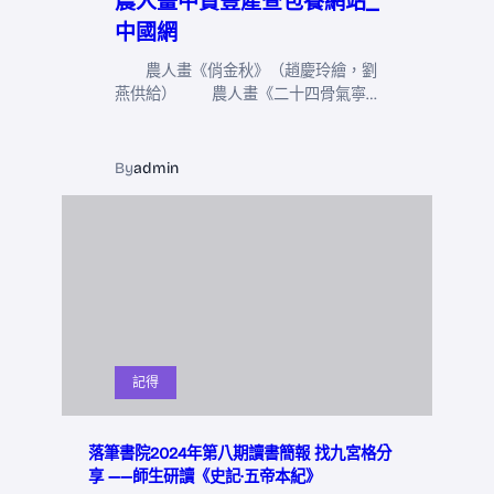
農人畫中贊豐產查包養網站_
中國網
農人畫《俏金秋》（趙慶玲繪，劉
燕供給） 農人畫《二十四骨氣寧…
By
admin
記得
落筆書院2024年第八期讀書簡報 找九宮格分
享 ——師生研讀《史記·五帝本紀》