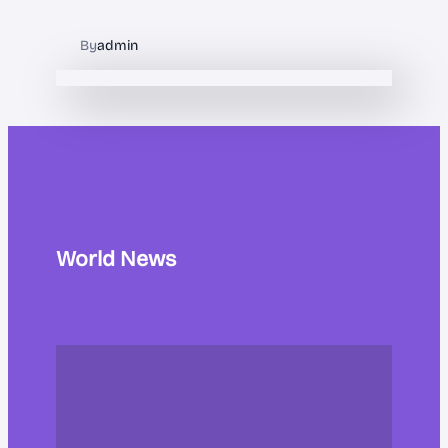
By
admin
World News