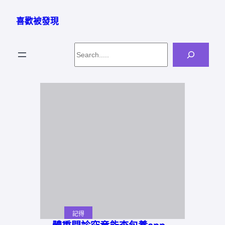
跳
至
喜歡被發現
主
要
Search
內
容
記得