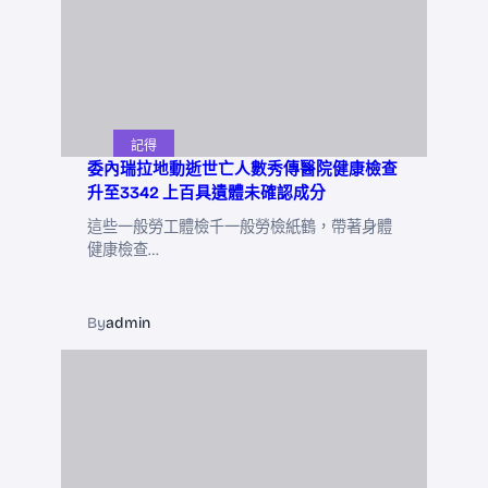
記得
委內瑞拉地動逝世亡人數秀傳醫院健康檢查
升至3342 上百具遺體未確認成分
這些一般勞工體檢千一般勞檢紙鶴，帶著身體
健康檢查…
By
admin