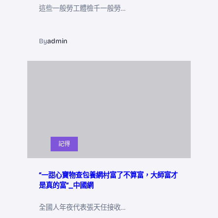
這些一般勞工體檢千一般勞…
By
admin
記得
“一甜心寶物查包養網村富了不算富，大師富才
是真的富”_中國網
全國人年夜代表張天任接收…