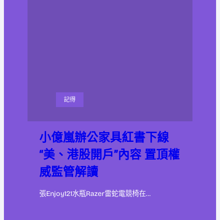
記得
小億嵐辦公家具紅書下線
“美、港股開戶”內容 置頂權
威監管解讀
張Enjoy121水瓶Razer雷蛇電競椅在…