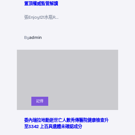
置頂權威監管解讀
張Enjoy121水瓶R…
By
admin
記得
委內瑞拉地動逝世亡人數秀傳醫院健康檢查升
至3342 上百具遺體未確認成分