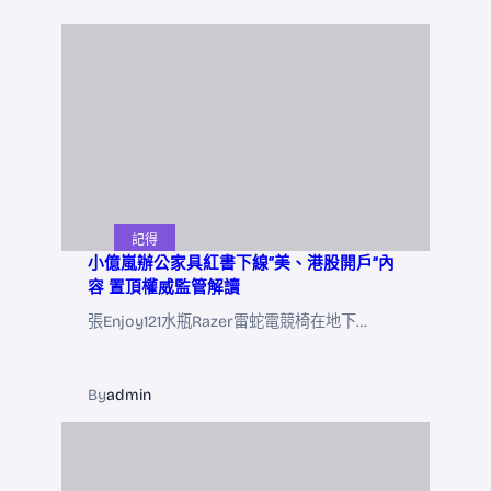
記得
小億嵐辦公家具紅書下線“美、港股開戶”內
容 置頂權威監管解讀
張Enjoy121水瓶Razer雷蛇電競椅在地下…
By
admin