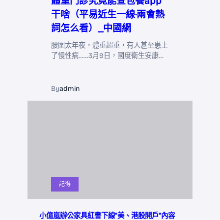
體重門診究竟能查包養app
干啥（平易近生一線·兩會熱
詞怎么看）_中國網
腰圍太年夜，體重超重，有人甚至患上
了慢性病……3月9日，國度衛生安康…
By
admin
記得
小億嵐辦公家具紅書下線“美、港股開戶”內容