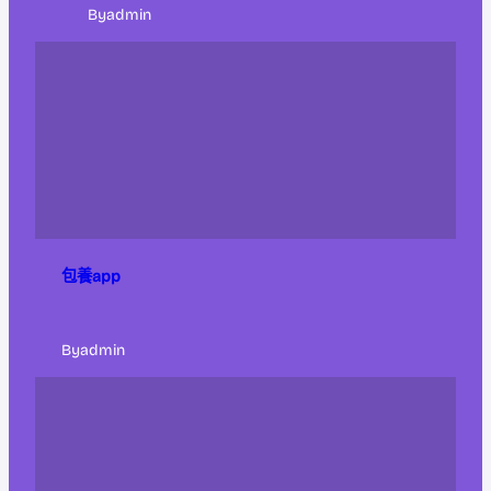
By
admin
包養app
By
admin