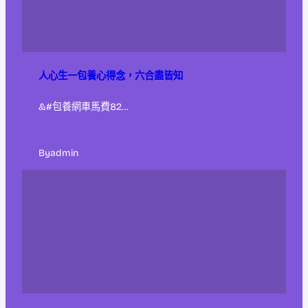
人心生一包養心得念，六合盡皆知
&#包養網車馬費82…
By
admin