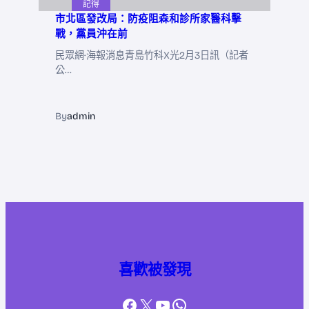
記得
市北區發改局：防疫阻森和診所家醫科擊
戰，黨員沖在前
民眾網·海報消息青島竹科X光2月3日訊（記者
公…
By
admin
喜歡被發現
Facebook
X
YouTube
WhatsApp