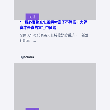
記得
“一甜心寶物查包養網村富了不算富，大師
富才是真的富”_中國網
全國人年夜代表張天任接收媒體采訪。 新華
社記者 …
By
admin