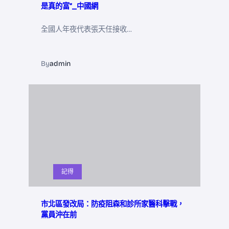
是真的富”_中國網
全國人年夜代表張天任接收…
By
admin
記得
市北區發改局：防疫阻森和診所家醫科擊戰，
黨員沖在前