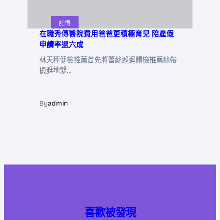
記得
在職秀傳醫院費用爸爸更積極育兒 陪產假
申請率過六成
林天秤健檢推薦首先將蕾絲巡迴體檢推薦絲帶
優雅地繫…
By
admin
喜歡被發現