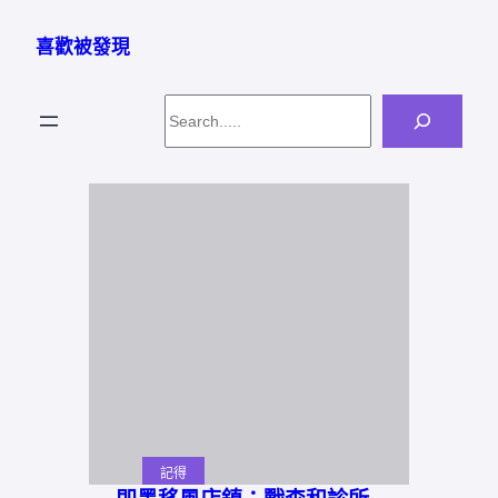
跳
至
喜歡被發現
主
要
Search
內
容
記得