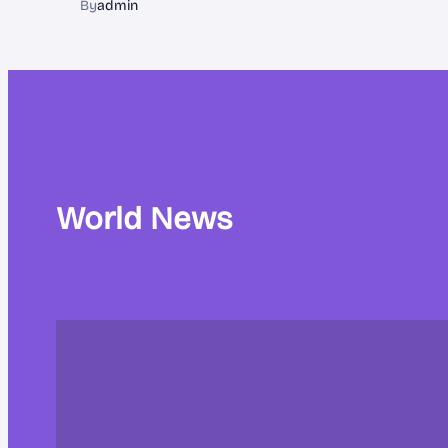
By
admin
World News