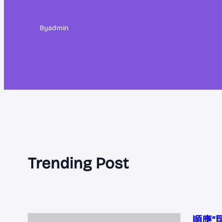
By
admin
Trending Post
順應“