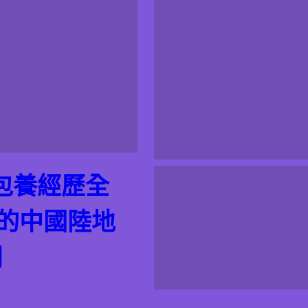
包養經歷全
的的中國陸地
網