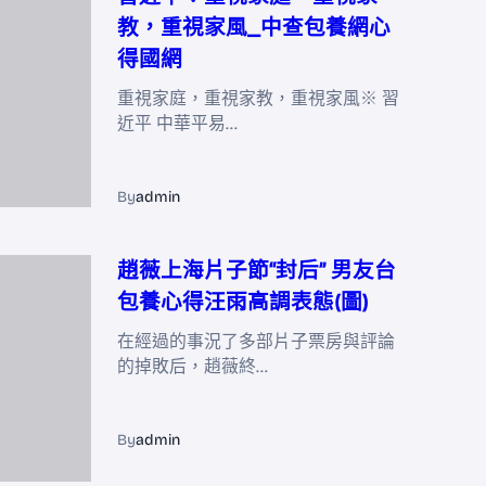
教，重視家風_中查包養網心
得國網
重視家庭，重視家教，重視家風※ 習
近平 中華平易…
By
admin
趙薇上海片子節“封后” 男友台
包養心得汪雨高調表態(圖)
在經過的事況了多部片子票房與評論
的掉敗后，趙薇終…
By
admin