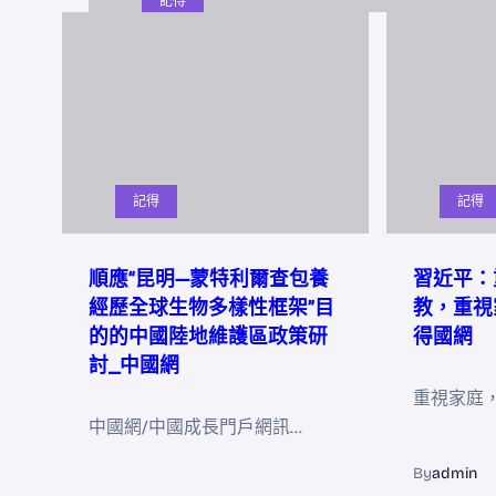
記得
記得
記得
順應“昆明—蒙特利爾查包養
習近平：
經歷全球生物多樣性框架”目
教，重視
的的中國陸地維護區政策研
得國網
討_中國網
重視家庭
中國網/中國成長門戶網訊…
By
admin