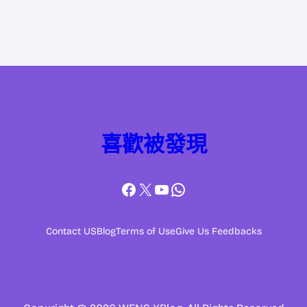
喜歡被發現
Facebook
X
YouTube
WhatsApp
Contact US
Blog
Terms of Use
Give Us Feedbacks