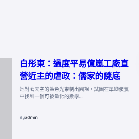
白彤東：過度平易億嵐工廠直
營近主的虐政：儒家的謎底
她對著天空的藍色光束刺出圓規，試圖在單戀傻氣
中找到一個可被量化的數學…
By
admin