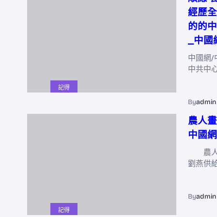
經歷全
的的中
_中國
中國網/
中共中
記得
By
admin
農人畫
中國網
農人畫
劉燕供
By
admin
記得