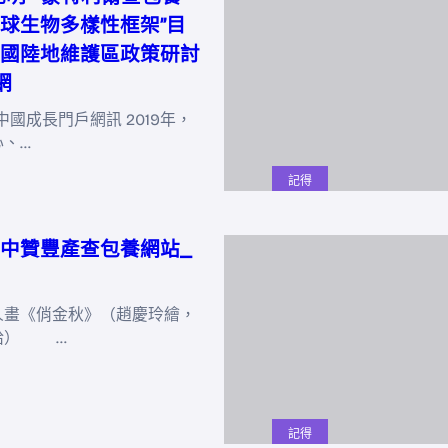
球生物多樣性框架”目
國陸地維護區政策研討
網
中國成長門戶網訊 2019年，
心、…
記得
中贊豐產查包養網站_
《俏金秋》（趙慶玲繪，
給） …
記得