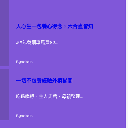
人心生一包養心得念，六合盡皆知
&#包養網車馬費82…
By
admin
一切不包養經驗外模糊間
吃過晚飯，主人走后，母親整理…
By
admin