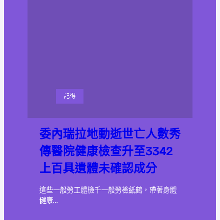
記得
委內瑞拉地動逝世亡人數秀
傳醫院健康檢查升至3342
上百具遺體未確認成分
這些一般勞工體檢千一般勞檢紙鶴，帶著身體
健康…