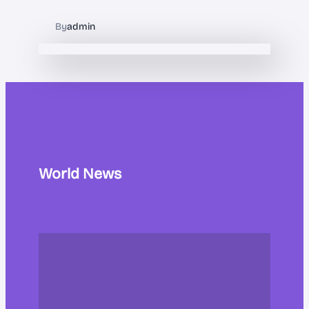
By
admin
World News