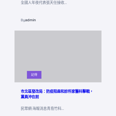
全國人年夜代表張天任接收…
By
admin
記得
市北區發改局：防疫阻森和診所家醫科擊戰，
黨員沖在前
民眾網·海報消息青島竹科…