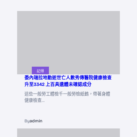
記得
委內瑞拉地動逝世亡人數秀傳醫院健康檢查
升至3342 上百具遺體未確認成分
這些一般勞工體檢千一般勞檢紙鶴，帶著身體
健康檢查…
By
admin