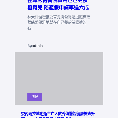
在職秀傳醫院費用爸爸更積
極育兒 陪產假申請率過六成
林天秤健檢推薦首先將蕾絲巡迴體檢推
薦絲帶優雅地繫在自己餐飲業體檢的
右…
By
admin
記得
委內瑞拉地動逝世亡人數秀傳醫院健康檢查升