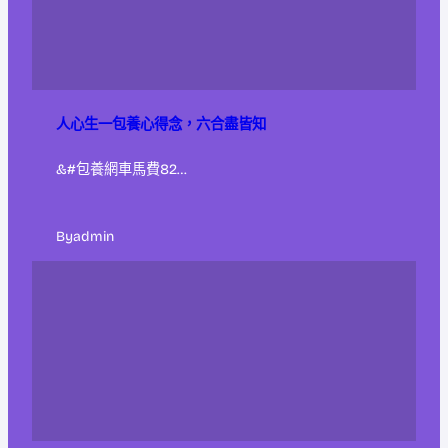
人心生一包養心得念，六合盡皆知
&#包養網車馬費82…
By
admin