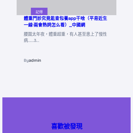
記得
體重門診究竟能查包養app干啥（平易近生
一線·兩會熱詞怎么看）_中國網
腰圍太年夜，體重超重，有人甚至患上了慢性
病……3…
By
admin
喜歡被發現