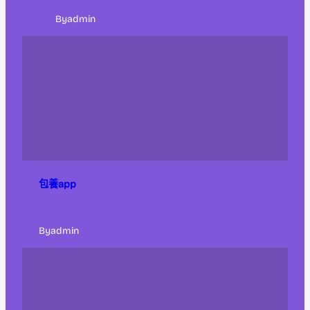
By
admin
包養app
By
admin