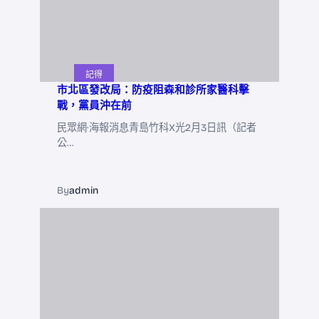
記得
市北區發改局：防疫阻森和診所家醫科擊
戰，黨員沖在前
民眾網·海報消息青島竹科X光2月3日訊（記者
公…
By
admin