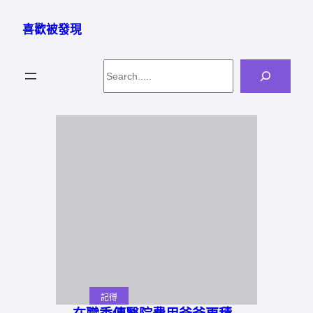
跳
至
喜歡被發現
主
要
Search
內
容
記得