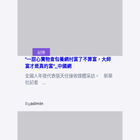
記得
“一甜心寶物查包養網村富了不算富，大師
富才是真的富”_中國網
全國人年夜代表張天任接收媒體采訪。 新華
社記者 …
By
admin