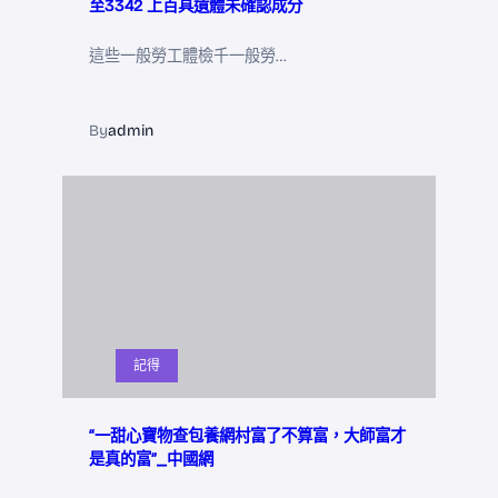
至3342 上百具遺體未確認成分
這些一般勞工體檢千一般勞…
By
admin
記得
“一甜心寶物查包養網村富了不算富，大師富才
是真的富”_中國網