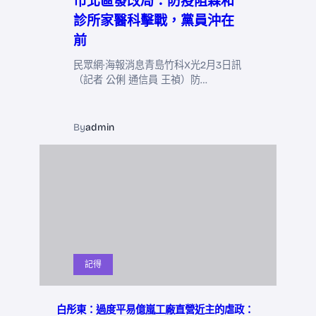
市北區發改局：防疫阻森和
診所家醫科擊戰，黨員沖在
前
民眾網·海報消息青島竹科X光2月3日訊
（記者 公俐 通信員 王禎）防…
By
admin
記得
白彤東：過度平易億嵐工廠直營近主的虐政：