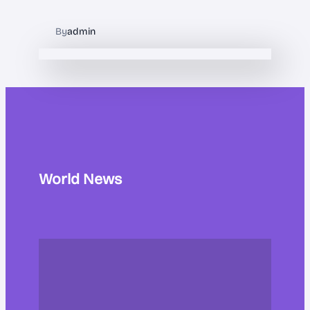
By
admin
World News