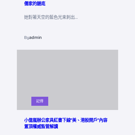
儒家的謎底
她對著天空的藍色光束刺出…
By
admin
記得
小億嵐辦公家具紅書下線“美、港股開戶”內容
置頂權威監管解讀