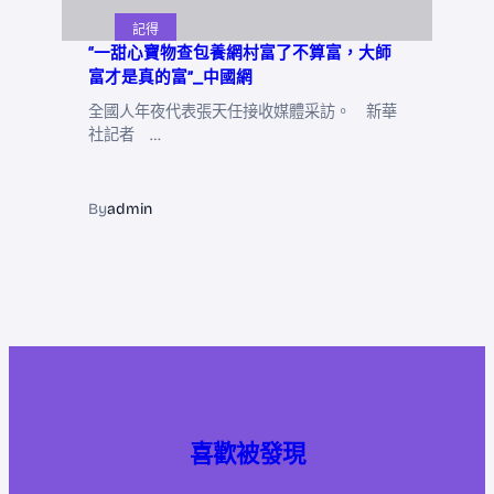
記得
“一甜心寶物查包養網村富了不算富，大師
富才是真的富”_中國網
全國人年夜代表張天任接收媒體采訪。 新華
社記者 …
By
admin
喜歡被發現