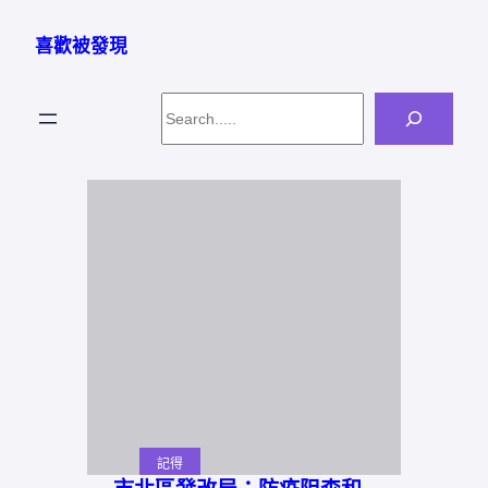
跳
至
喜歡被發現
主
要
Search
內
容
記得