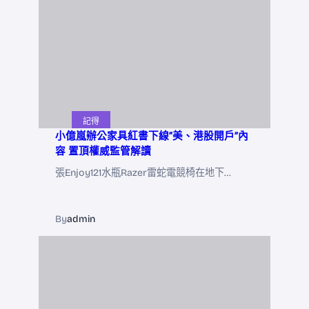
記得
小億嵐辦公家具紅書下線“美、港股開戶”內
容 置頂權威監管解讀
張Enjoy121水瓶Razer雷蛇電競椅在地下…
By
admin