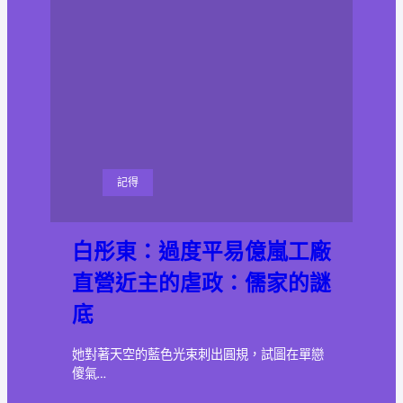
記得
白彤東：過度平易億嵐工廠
直營近主的虐政：儒家的謎
底
她對著天空的藍色光束刺出圓規，試圖在單戀
傻氣…