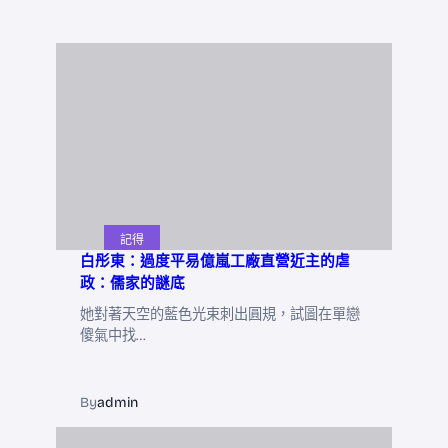
記得
白彤東：過度平易億嵐工廠直營近主的虐
政：儒家的謎底
她對著天空的藍色光束刺出圓規，試圖在單戀
傻氣中找…
By
admin