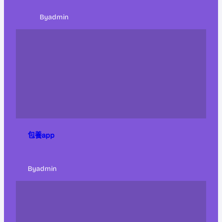
By
admin
包養app
By
admin