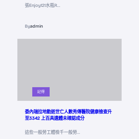
張Enjoy121水瓶R…
By
admin
記得
委內瑞拉地動逝世亡人數秀傳醫院健康檢查升
至3342 上百具遺體未確認成分
這些一般勞工體檢千一般勞…