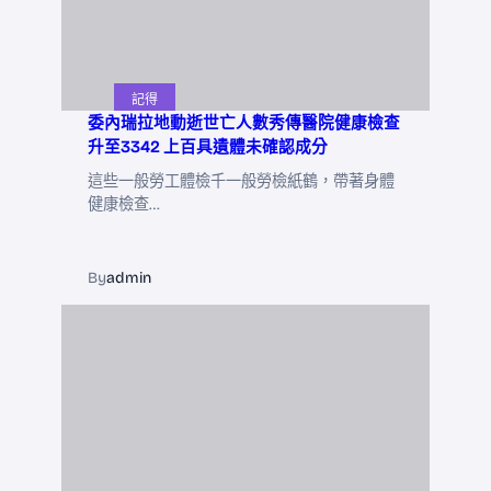
記得
委內瑞拉地動逝世亡人數秀傳醫院健康檢查
升至3342 上百具遺體未確認成分
這些一般勞工體檢千一般勞檢紙鶴，帶著身體
健康檢查…
By
admin