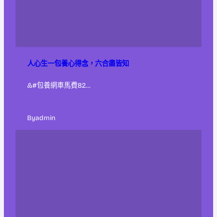
人心生一包養心得念，六合盡皆知
&#包養網車馬費82…
By
admin