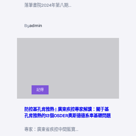
落筆書院2024年第八期…
By
admin
記得
防控基孔肯雅熱 | 廣東疾控專家解讀：關于基
孔肯雅熱的13個OSDER奧斯德德系車基礎問題
專家：廣東省疾控中間藍寶…