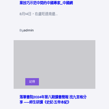
業技巧示范中間的中國專家_中國網
8月14日，在盧旺達南邊…
By
admin
記得
落筆書院2024年第八期讀書簡報 找九宮格分
享 ——師生研讀《史記·五帝本紀》