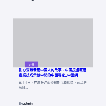
記得
甜心查包養網中國人的故事：中國援盧旺達
農業技巧示范中間的中國專家_中國網
8月14日，在盧旺達南邊省胡包養耶區，菌草專
家陳…
By
admin