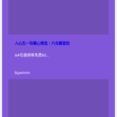
人心生一包養心得念，六合盡皆知
&#包養網車馬費82…
By
admin