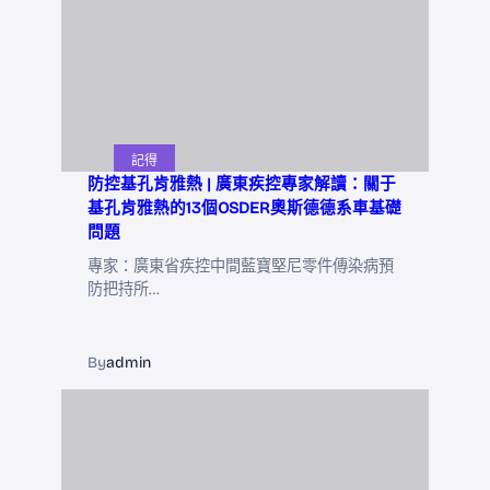
記得
防控基孔肯雅熱 | 廣東疾控專家解讀：關于
基孔肯雅熱的13個OSDER奧斯德德系車基礎
問題
專家：廣東省疾控中間藍寶堅尼零件傳染病預
防把持所…
By
admin