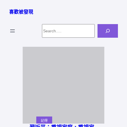
跳
至
喜歡被發現
主
要
Search
內
容
記得