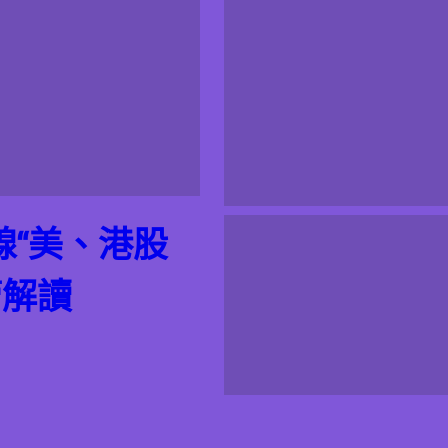
線“美、港股
管解讀