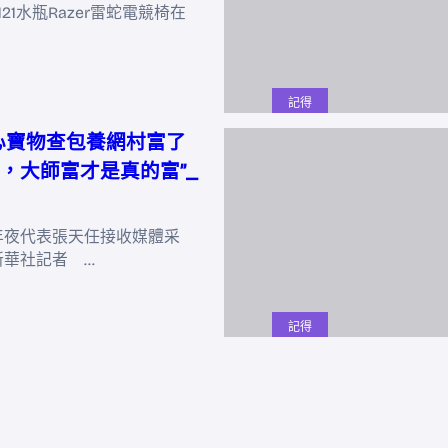
y121水瓶Razer雷蛇電競椅在
記得
心寶物查包養網村富了
，大師富才是真的富”_
年夜代表張天任接收媒體采
新華社記者 …
記得