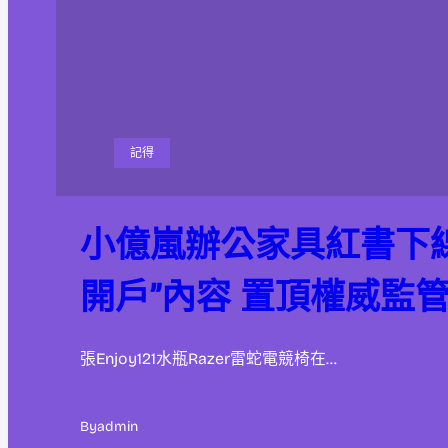
記得
小億嵐辦公家具紅書下
開戶”內容 置頂權威監
張Enjoy121水瓶Razer雷蛇電競椅在…
By
admin