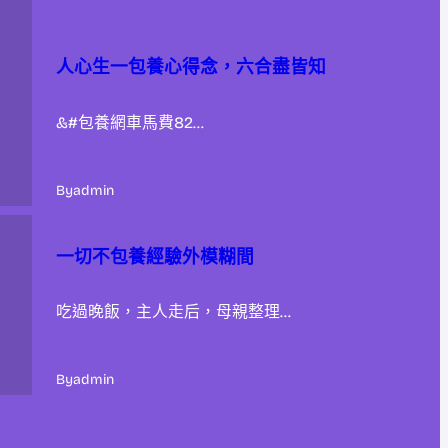
人心生一包養心得念，六合盡皆知
&#包養網車馬費82…
By
admin
一切不包養經驗外模糊間
吃過晚飯，主人走后，母親整理…
By
admin