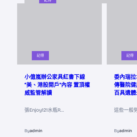
記得
記得
記得
小億嵐辦公家具紅書下線
委內瑞拉
“美、港股開戶”內容 置頂權
傳醫院健康
威監管解讀
百具遺體
張Enjoy121水瓶R…
這些一般
By
admin
By
admin