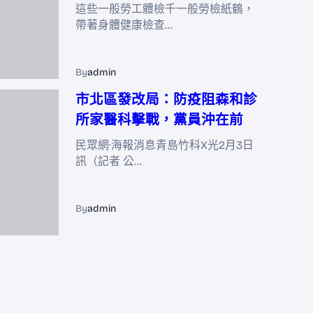
這些一般勞工體檢千一般勞檢紙鶴，
帶著身體健康檢查…
By
admin
市北區發改局：防疫阻森和診
所家醫科擊戰，黨員沖在前
民眾網·海報消息青島竹科X光2月3日
訊（記者 公…
By
admin