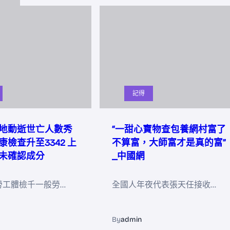
記得
地動逝世亡人數秀
“一甜心寶物查包養網村富了
檢查升至3342 上
不算富，大師富才是真的富”
未確認成分
_中國網
勞工體檢千一般勞…
全國人年夜代表張天任接收…
By
admin