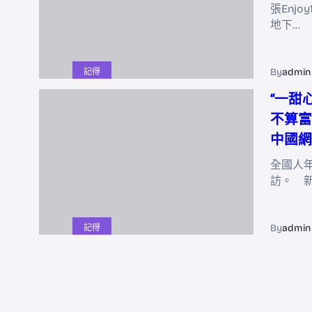
張Enjo
地下…
By
admin
記得
“一甜
不算富
中國網
全國人
訪。 
By
admin
記得