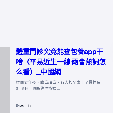
體重門診究竟能查包養app干
啥（平易近生一線·兩會熱詞怎
么看）_中國網
腰圍太年夜，體重超重，有人甚至患上了慢性病……
3月9日，國度衛生安康…
By
admin