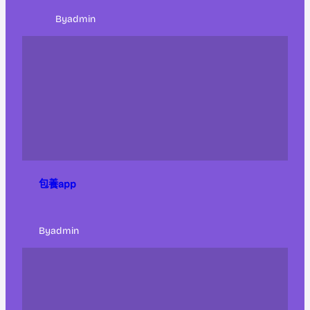
By
admin
包養app
By
admin