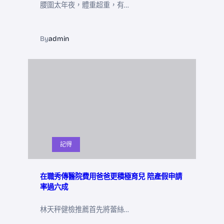
腰圍太年夜，體重超重，有…
By
admin
記得
在職秀傳醫院費用爸爸更積極育兒 陪產假申請
率過六成
林天秤健檢推薦首先將蕾絲…