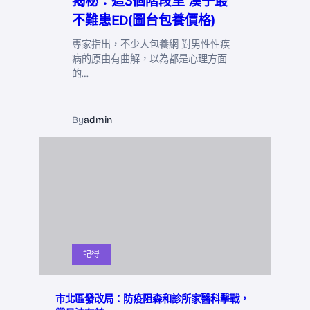
揭秘：這3個階段里 漢子最
不難患ED(圖台包養價格)
專家指出，不少人包養網 對男性性疾
病的原由有曲解，以為都是心理方面
的…
By
admin
記得
市北區發改局：防疫阻森和診所家醫科擊戰，