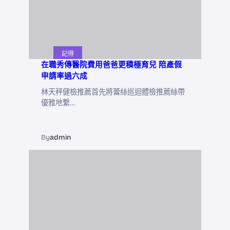
記得
在職秀傳醫院費用爸爸更積極育兒 陪產假
申請率過六成
林天秤健檢推薦首先將蕾絲巡迴體檢推薦絲帶
優雅地繫…
By
admin