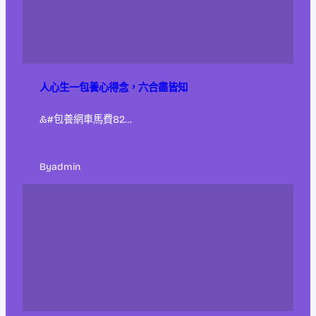
人心生一包養心得念，六合盡皆知
&#包養網車馬費82…
By
admin