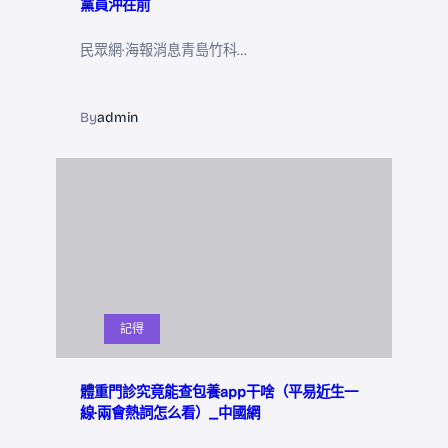
黨員沖在前
民眾網·海報消息青島竹科…
By
admin
記得
體重門診究竟能查包養app干啥（平易近生一
線·兩會熱詞怎么看）_中國網