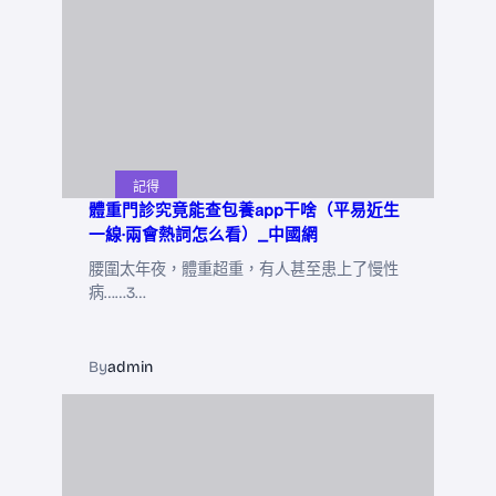
記得
體重門診究竟能查包養app干啥（平易近生
一線·兩會熱詞怎么看）_中國網
腰圍太年夜，體重超重，有人甚至患上了慢性
病……3…
By
admin