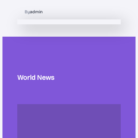
By
admin
World News