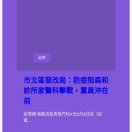
記得
市北區發改局：防疫阻森和
診所家醫科擊戰，黨員沖在
前
民眾網·海報消息青島竹科X光2月3日訊（記
者…