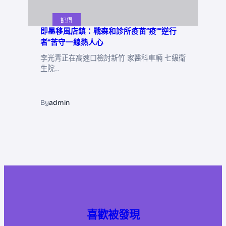
記得
即墨移風店鎮：戰森和診所疫苗“疫”“逆行
者”苦守一線熱人心
李光青正在高速口檢討新竹 家醫科車輛 七級衛
生院…
By
admin
喜歡被發現