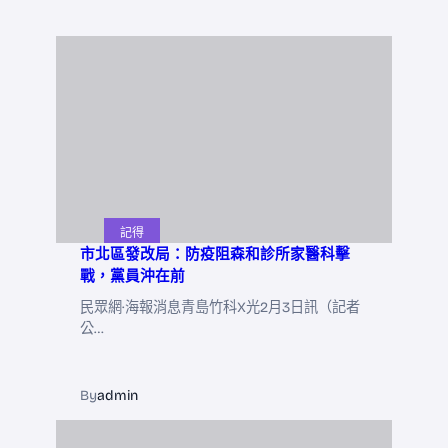
記得
市北區發改局：防疫阻森和診所家醫科擊
戰，黨員沖在前
民眾網·海報消息青島竹科X光2月3日訊（記者
公…
By
admin