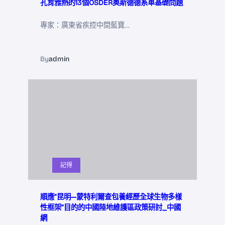
孔肯雅熱的13個OSDER奧斯德德系車基礎問題
專家：廣東省疾控中間藍寶…
By
admin
記得
順應“昆明—蒙特利爾查包養經歷全球生物多樣
性框架”目的的中國陸地維護區政策研討_中國
網