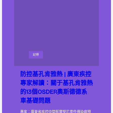
記得
防控基孔肯雅熱 | 廣東疾控
專家解讀：關于基孔肯雅熱
的13個OSDER奧斯德德系
車基礎問題
專家：廣東省疾控中間藍寶堅尼零件傳染病預