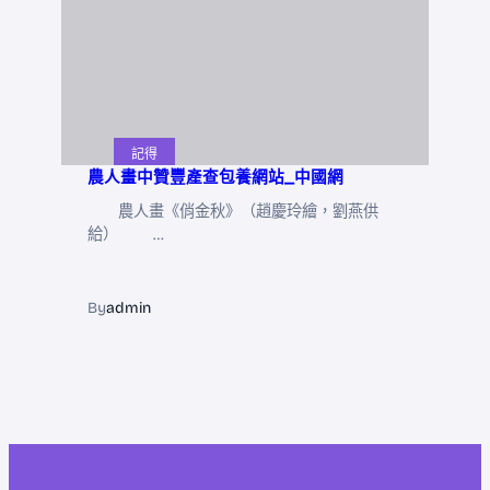
記得
農人畫中贊豐產查包養網站_中國網
農人畫《俏金秋》（趙慶玲繪，劉燕供
給） …
By
admin