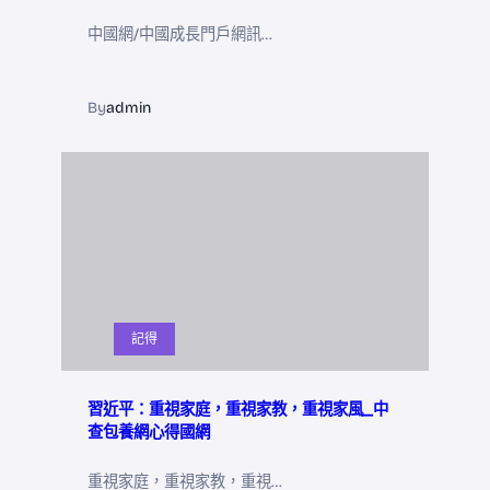
中國網/中國成長門戶網訊…
By
admin
記得
習近平：重視家庭，重視家教，重視家風_中
查包養網心得國網
重視家庭，重視家教，重視…