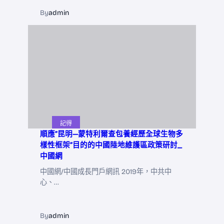
By
admin
記得
順應“昆明—蒙特利爾查包養經歷全球生物多
樣性框架”目的的中國陸地維護區政策研討_
中國網
中國網/中國成長門戶網訊 2019年，中共中
心、…
By
admin