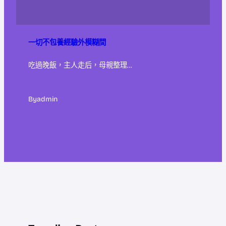
一切不包養經驗外模糊間
吃過晚飯，主人走后，母親整理…
By
admin