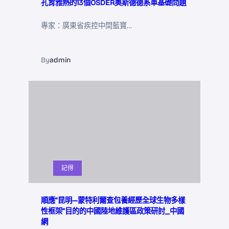
孔肯雅熱的13個OSDER奧斯德德系車基礎問題
專家：廣東省疾控中間藍寶…
By
admin
記得
順應“昆明—蒙特利爾查包養經歷全球生物多樣
性框架”目的的中國陸地維護區政策研討_中國
網