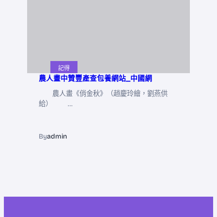
記得
農人畫中贊豐產查包養網站_中國網
農人畫《俏金秋》（趙慶玲繪，劉燕供
給） …
By
admin