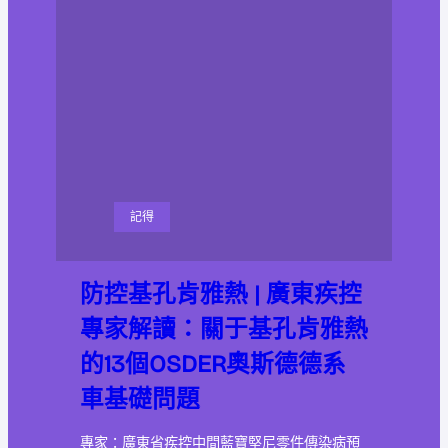
記得
防控基孔肯雅熱 | 廣東疾控
專家解讀：關于基孔肯雅熱
的13個OSDER奧斯德德系
車基礎問題
專家：廣東省疾控中間藍寶堅尼零件傳染病預