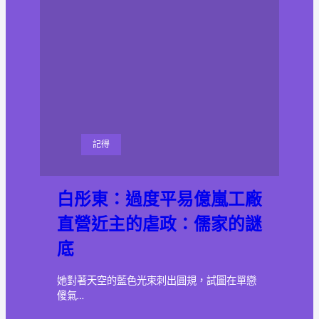
記得
白彤東：過度平易億嵐工廠
直營近主的虐政：儒家的謎
底
她對著天空的藍色光束刺出圓規，試圖在單戀
傻氣…