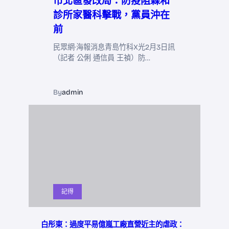
市北區發改局：防疫阻森和
診所家醫科擊戰，黨員沖在
前
民眾網·海報消息青島竹科X光2月3日訊
（記者 公俐 通信員 王禎）防…
By
admin
記得
白彤東：過度平易億嵐工廠直營近主的虐政：