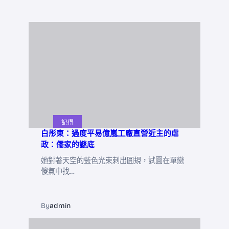
記得
白彤東：過度平易億嵐工廠直營近主的虐
政：儒家的謎底
她對著天空的藍色光束刺出圓規，試圖在單戀
傻氣中找…
By
admin