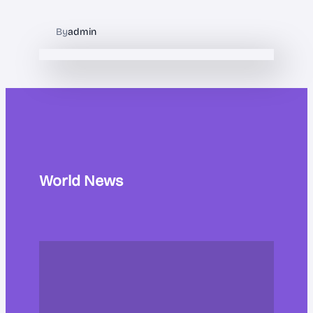
By
admin
World News