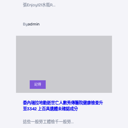
張Enjoy121水瓶R…
By
admin
記得
委內瑞拉地動逝世亡人數秀傳醫院健康檢查升
至3342 上百具遺體未確認成分
這些一般勞工體檢千一般勞…