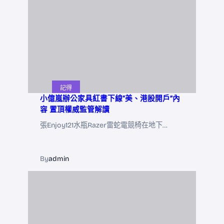
記得
小億嵐辦公家具紅書下線“美、港股開戶”內
容 置頂權威監管解讀
張Enjoy121水瓶Razer雷蛇電競椅在地下…
By
admin