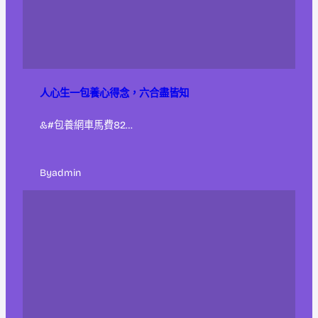
人心生一包養心得念，六合盡皆知
&#包養網車馬費82…
By
admin