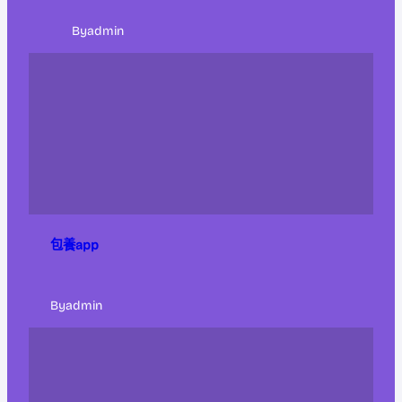
By
admin
包養app
By
admin