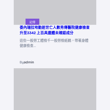
記得
委內瑞拉地動逝世亡人數秀傳醫院健康檢查
升至3342 上百具遺體未確認成分
這些一般勞工體檢千一般勞檢紙鶴，帶著身體
健康檢查…
By
admin