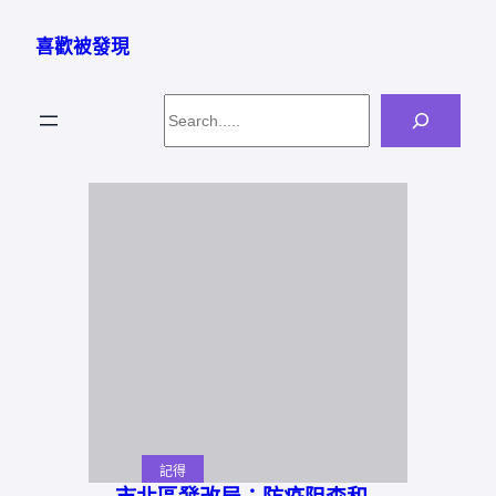
跳
至
喜歡被發現
主
要
Search
內
容
記得