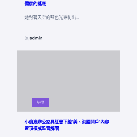
儒家的謎底
她對著天空的藍色光束刺出…
By
admin
記得
小億嵐辦公家具紅書下線“美、港股開戶”內容
置頂權威監管解讀