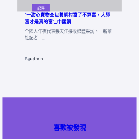
記得
“一甜心寶物查包養網村富了不算富，大師
富才是真的富”_中國網
全國人年夜代表張天任接收媒體采訪。 新華
社記者 …
By
admin
喜歡被發現