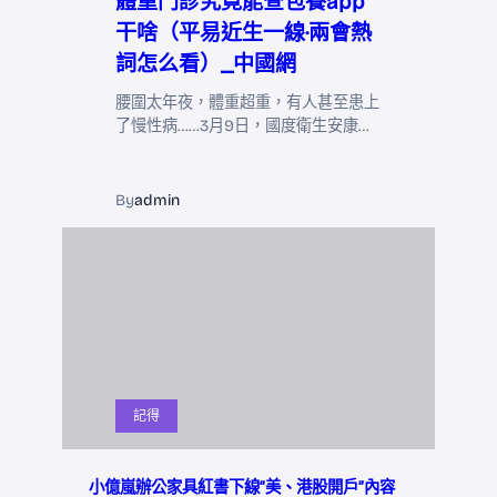
體重門診究竟能查包養app
干啥（平易近生一線·兩會熱
詞怎么看）_中國網
腰圍太年夜，體重超重，有人甚至患上
了慢性病……3月9日，國度衛生安康…
By
admin
記得
小億嵐辦公家具紅書下線“美、港股開戶”內容