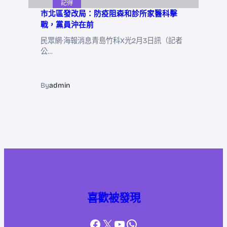
記得
市北區發改局：防疫阻森和診所家醫科擊
戰，黨員沖在前
民眾網·海報消息青島竹科X光2月3日訊（記者
公…
By
admin
喜歡被發現
Facebook
X
YouTube
WhatsApp