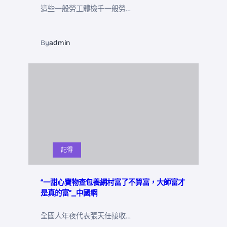
這些一般勞工體檢千一般勞…
By
admin
記得
“一甜心寶物查包養網村富了不算富，大師富才
是真的富”_中國網
全國人年夜代表張天任接收…