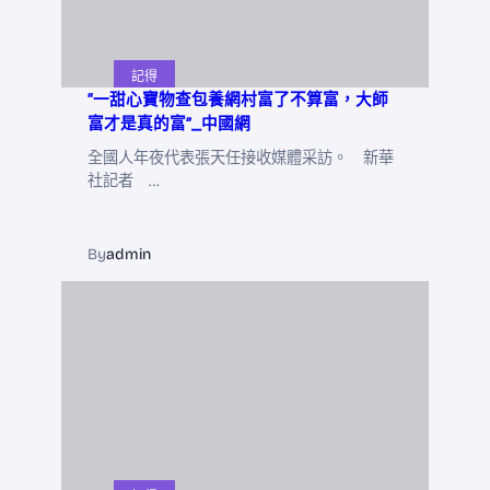
記得
“一甜心寶物查包養網村富了不算富，大師
富才是真的富”_中國網
全國人年夜代表張天任接收媒體采訪。 新華
社記者 …
By
admin