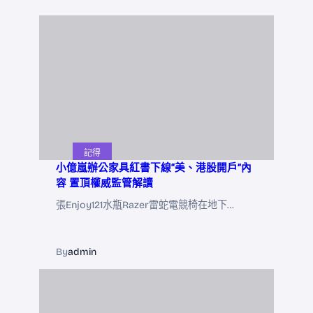
記得
小億嵐辦公家具紅書下線“美、港股開戶”內
容 置頂權威監管解讀
張Enjoy121水瓶Razer雷蛇電競椅在地下…
By
admin