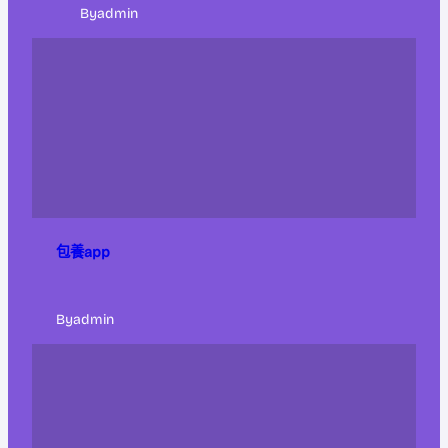
By
admin
包養app
By
admin