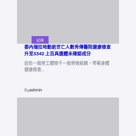
記得
委內瑞拉地動逝世亡人數秀傳醫院健康檢查
升至3342 上百具遺體未確認成分
這些一般勞工體檢千一般勞檢紙鶴，帶著身體
健康檢查…
By
admin