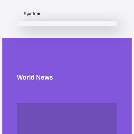
By
admin
World News