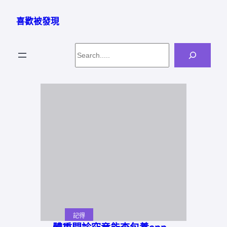
跳
至
喜歡被發現
主
要
Search
內
容
記得