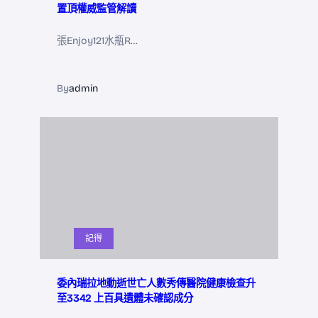
置頂權威監管解讀
張Enjoy121水瓶R…
By
admin
記得
委內瑞拉地動逝世亡人數秀傳醫院健康檢查升
至3342 上百具遺體未確認成分