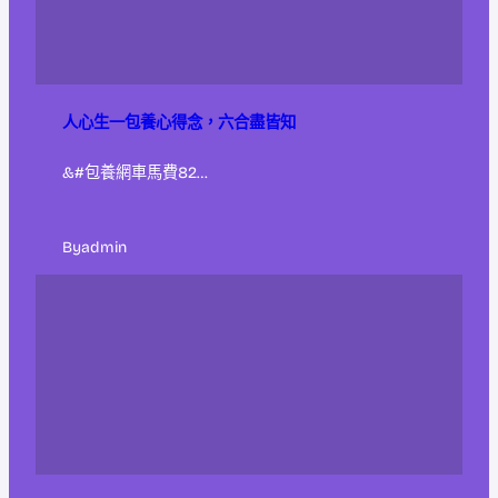
人心生一包養心得念，六合盡皆知
&#包養網車馬費82…
By
admin