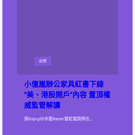
記得
小億嵐辦公家具紅書下線
“美、港股開戶”內容 置頂權
威監管解讀
張Enjoy121水瓶Razer雷蛇電競椅在…