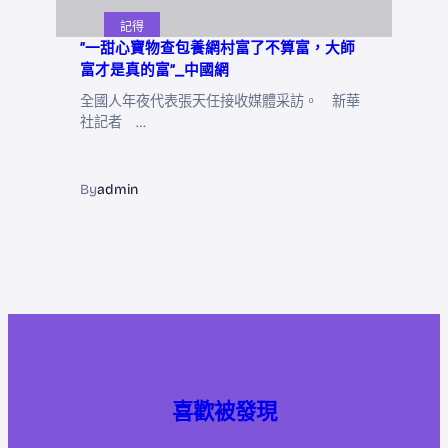
記得
“一甜心寶物查包養網村富了不算富，大師
富才是真的富”_中國網
全國人年夜代表張天任接收媒體采訪。 新華
社記者 …
By
admin
喜歡被發現