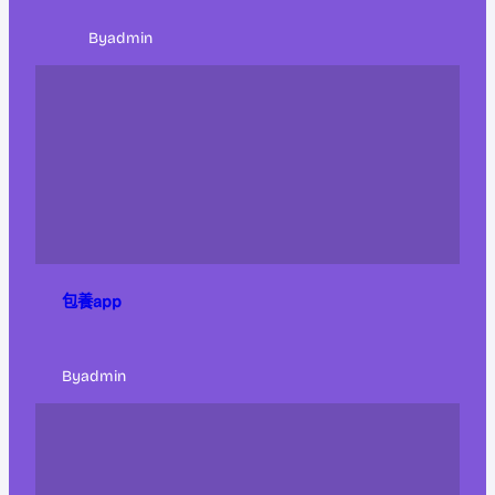
By
admin
包養app
By
admin