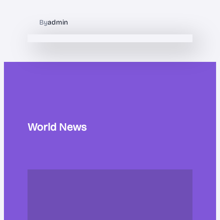
By
admin
World News