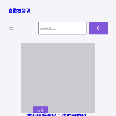
跳
至
喜歡被發現
主
要
Search
內
容
記得