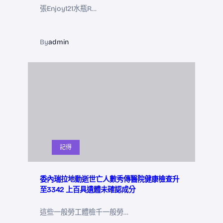
張Enjoy121水瓶R…
By
admin
記得
委內瑞拉地動逝世亡人數秀傳醫院健康檢查升
至3342 上百具遺體未確認成分
這些一般勞工體檢千一般勞…