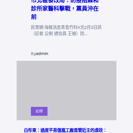
市北區發改局：防疫阻森和
診所家醫科擊戰，黨員沖在
前
民眾網·海報消息青島竹科X光2月3日訊
（記者 公俐 通信員 王禎）防…
By
admin
記得
白彤東：過度平易億嵐工廠直營近主的虐政：