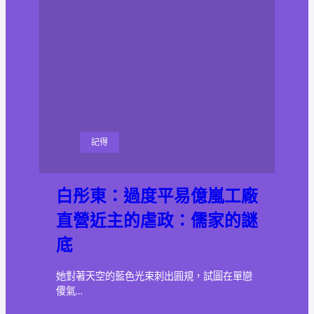
記得
白彤東：過度平易億嵐工廠
直營近主的虐政：儒家的謎
底
她對著天空的藍色光束刺出圓規，試圖在單戀
傻氣…