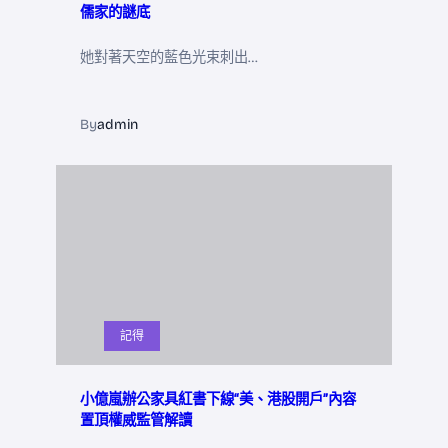
儒家的謎底
她對著天空的藍色光束刺出…
By
admin
記得
小億嵐辦公家具紅書下線“美、港股開戶”內容
置頂權威監管解讀