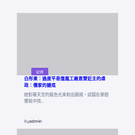
記得
白彤東：過度平易億嵐工廠直營近主的虐
政：儒家的謎底
她對著天空的藍色光束刺出圓規，試圖在單戀
傻氣中找…
By
admin