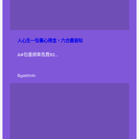
人心生一包養心得念，六合盡皆知
&#包養網車馬費82…
By
admin