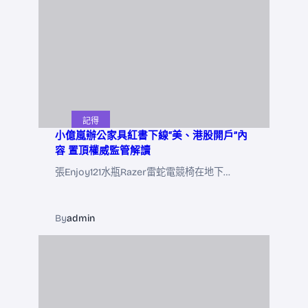
記得
小億嵐辦公家具紅書下線“美、港股開戶”內
容 置頂權威監管解讀
張Enjoy121水瓶Razer雷蛇電競椅在地下…
By
admin