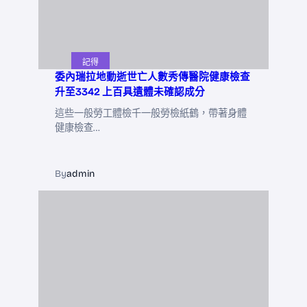
記得
委內瑞拉地動逝世亡人數秀傳醫院健康檢查
升至3342 上百具遺體未確認成分
這些一般勞工體檢千一般勞檢紙鶴，帶著身體
健康檢查…
By
admin