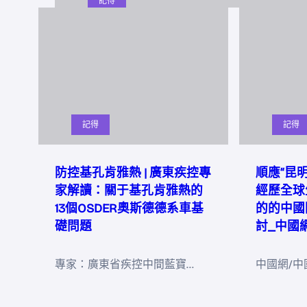
記得
記得
記得
防控基孔肯雅熱 | 廣東疾控專
順應“昆
家解讀：關于基孔肯雅熱的
經歷全球
13個OSDER奧斯德德系車基
的的中國
礎問題
討_中國
專家：廣東省疾控中間藍寶…
中國網/中