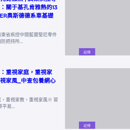
：關于基孔肯雅熱的13
DER奧斯德德系車基礎
廣東省疾控中間藍寶堅尼零件
預防把持所…
記得
：重視家庭，重視家
視家風_中查包養網心
庭，重視家教，重視家風※ 習
華平易…
記得