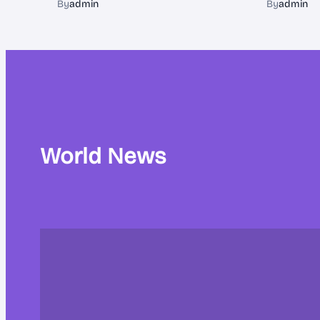
By
admin
By
admin
World News