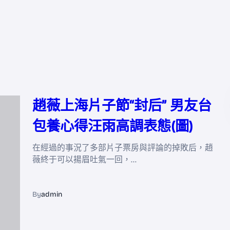
趙薇上海片子節“封后” 男友台
包養心得汪雨高調表態(圖)
在經過的事況了多部片子票房與評論的掉敗后，趙
薇終于可以揚眉吐氣一回，…
By
admin