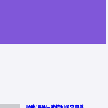
順應“昆明—蒙特利爾查包養