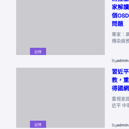
家解讀
個OS
問題
專家：
傳染病
記得
By
admin
習近平
教，重
得國網
重視家
近平 中
By
admin
記得