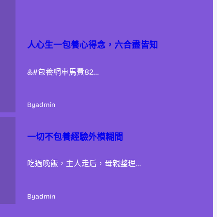
人心生一包養心得念，六合盡皆知
&#包養網車馬費82…
By
admin
一切不包養經驗外模糊間
吃過晚飯，主人走后，母親整理…
By
admin