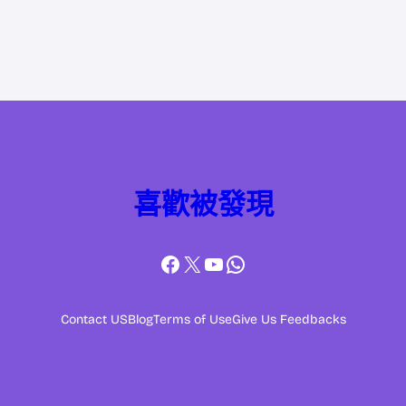
喜歡被發現
Facebook
X
YouTube
WhatsApp
Contact US
Blog
Terms of Use
Give Us Feedbacks