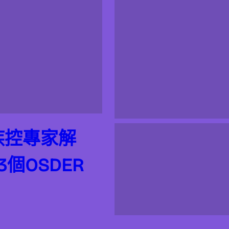
疾控專家解
個OSDER