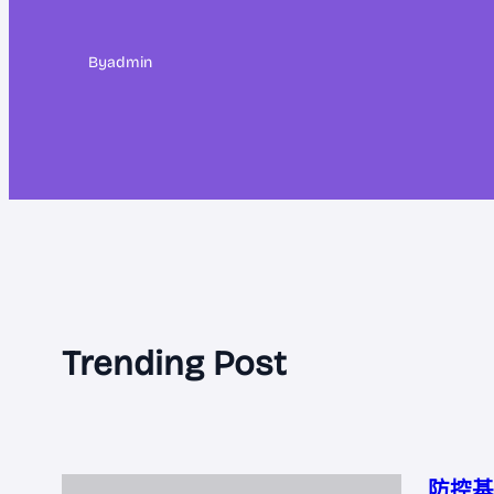
By
admin
Trending Post
防控基