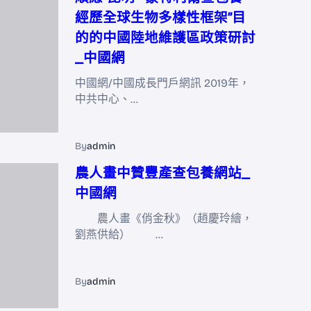
經歷全球生物多樣性框架”目
的的中國陸地維護區政策研討
_中國網
中國網/中國成長門戶網訊 2019年，
中共中心、…
By
admin
農人畫中贊豐產查包養網站_
中國網
農人畫《俏金秋》（趙慶玲繪，
劉燕供給） …
By
admin