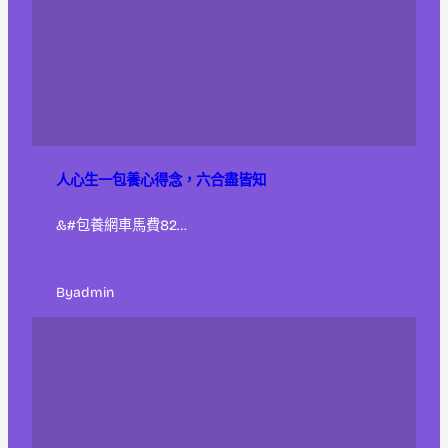
人心生一包養心得念，六合盡皆知
&#包養網車馬費82…
By
admin