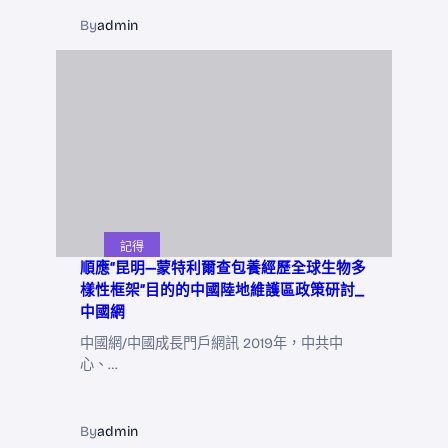
By
admin
記得
順應“昆明—蒙特利爾查包養經歷全球生物多
樣性框架”目的的中國陸地維護區政策研討_
中國網
中國網/中國成長門戶網訊 2019年，中共中
心、…
By
admin