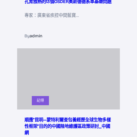
孔肯雅熱的13個OSDER奧斯德德系車基礎問題
專家：廣東省疾控中間藍寶…
By
admin
記得
順應“昆明—蒙特利爾查包養經歷全球生物多樣
性框架”目的的中國陸地維護區政策研討_中國
網