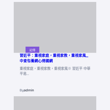
記得
習近平：重視家庭，重視家教，重視家風_
中查包養網心得國網
重視家庭，重視家教，重視家風※ 習近平 中華
平易…
By
admin