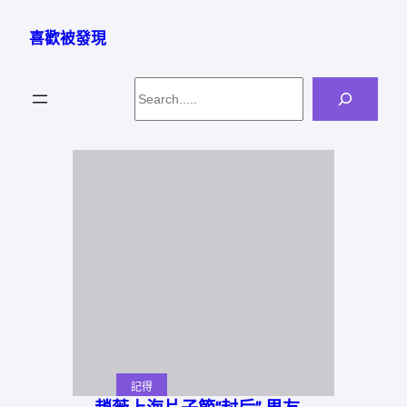
跳
至
喜歡被發現
主
要
Search
內
容
記得