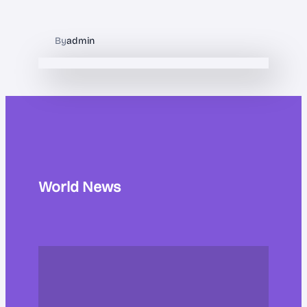
By
admin
World News