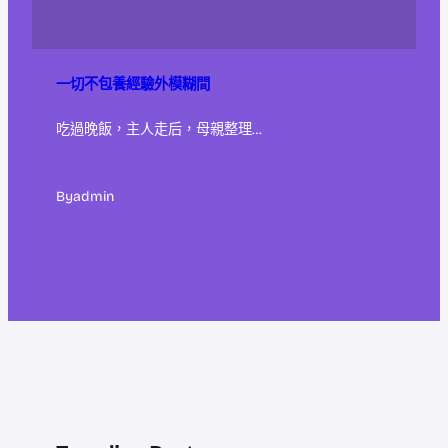
一切不包養經驗外模糊間
吃過晚飯，主人走后，母親整理…
By
admin