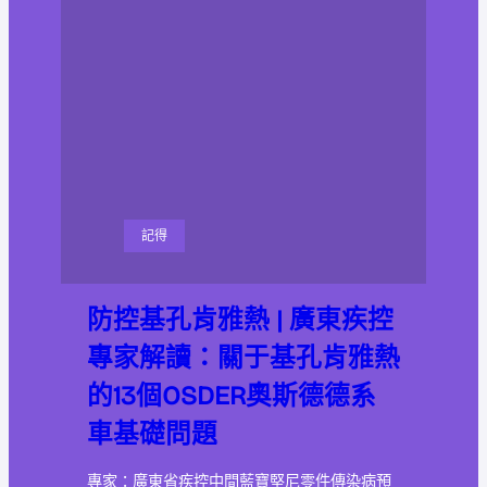
記得
防控基孔肯雅熱 | 廣東疾控
專家解讀：關于基孔肯雅熱
的13個OSDER奧斯德德系
車基礎問題
專家：廣東省疾控中間藍寶堅尼零件傳染病預