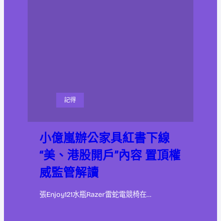
記得
小億嵐辦公家具紅書下線
“美、港股開戶”內容 置頂權
威監管解讀
張Enjoy121水瓶Razer雷蛇電競椅在…