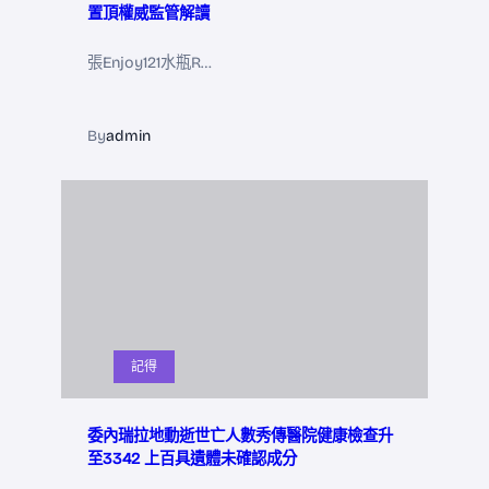
置頂權威監管解讀
張Enjoy121水瓶R…
By
admin
記得
委內瑞拉地動逝世亡人數秀傳醫院健康檢查升
至3342 上百具遺體未確認成分