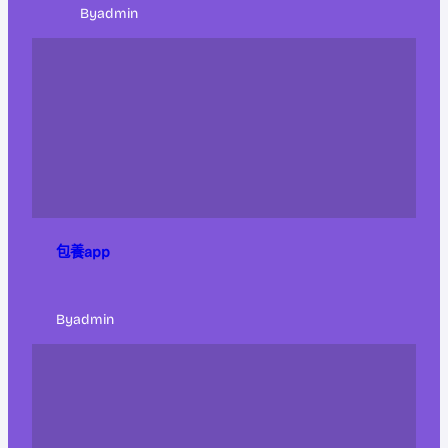
By
admin
包養app
By
admin