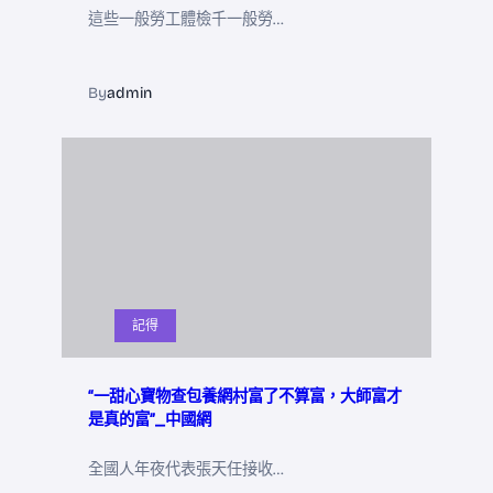
這些一般勞工體檢千一般勞…
By
admin
記得
“一甜心寶物查包養網村富了不算富，大師富才
是真的富”_中國網
全國人年夜代表張天任接收…