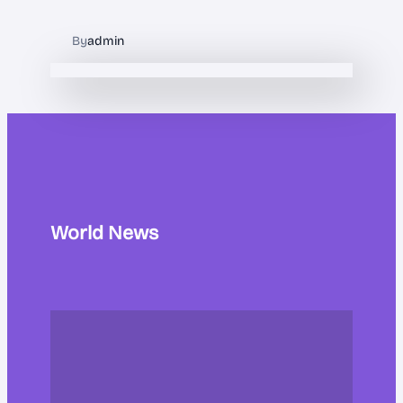
By
admin
World News