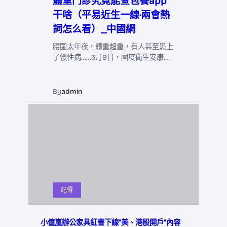
體重門診究竟能查包養app
干啥（平易近生一線·兩會熱
詞怎么看）_中國網
腰圍太年夜，體重超重，有人甚至患上
了慢性病……3月9日，國度衛生安康…
By
admin
記得
小億嵐辦公家具紅書下線“美、港股開戶”內容