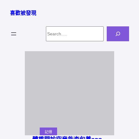
跳
至
喜歡被發現
主
要
Search
內
容
記得