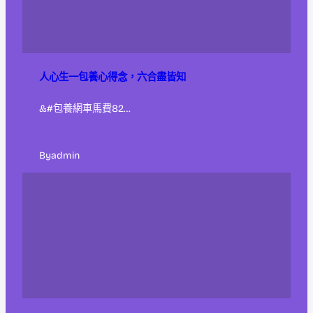
人心生一包養心得念，六合盡皆知
&#包養網車馬費82…
By
admin