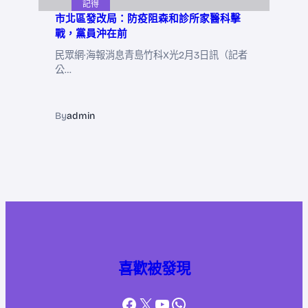
記得
市北區發改局：防疫阻森和診所家醫科擊
戰，黨員沖在前
民眾網·海報消息青島竹科X光2月3日訊（記者
公…
By
admin
喜歡被發現
Facebook
X
YouTube
WhatsApp