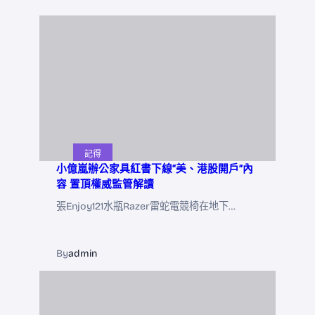
記得
小億嵐辦公家具紅書下線“美、港股開戶”內
容 置頂權威監管解讀
張Enjoy121水瓶Razer雷蛇電競椅在地下…
By
admin