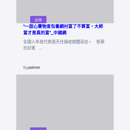
記得
“一甜心寶物查包養網村富了不算富，大師
富才是真的富”_中國網
全國人年夜代表張天任接收媒體采訪。 新華
社記者 …
By
admin