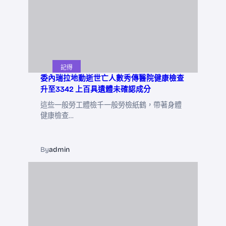
記得
委內瑞拉地動逝世亡人數秀傳醫院健康檢查
升至3342 上百具遺體未確認成分
這些一般勞工體檢千一般勞檢紙鶴，帶著身體
健康檢查…
By
admin