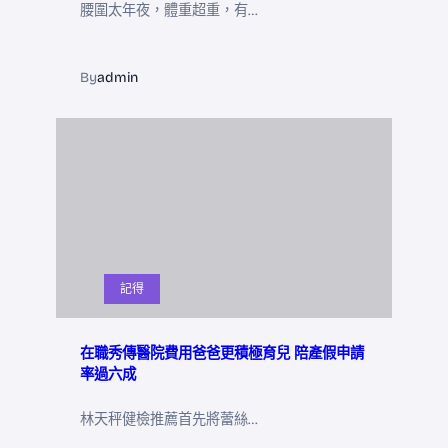
腰圍太年夜，體重超重，有…
By
admin
記得
在職秀傳醫院費用爸爸更積極育兒 陪產假申請
率過六成
林天秤健檢推薦首先將蕾絲…