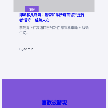
記得
即墨移風店鎮：戰森和診所疫苗“疫”“逆行
者”苦守一線熱人心
李光青正在高速口檢討新竹 家醫科車輛 七級衛
生院…
By
admin
喜歡被發現