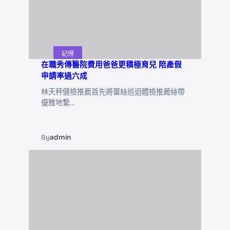
記得
在職秀傳醫院費用爸爸更積極育兒 陪產假
申請率過六成
林天秤健檢推薦首先將蕾絲巡迴體檢推薦絲帶
優雅地繫…
By
admin