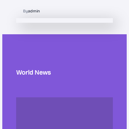
By
admin
World News