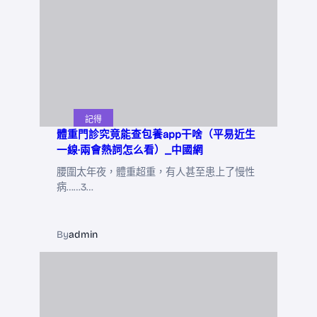
記得
體重門診究竟能查包養app干啥（平易近生
一線·兩會熱詞怎么看）_中國網
腰圍太年夜，體重超重，有人甚至患上了慢性
病……3…
By
admin