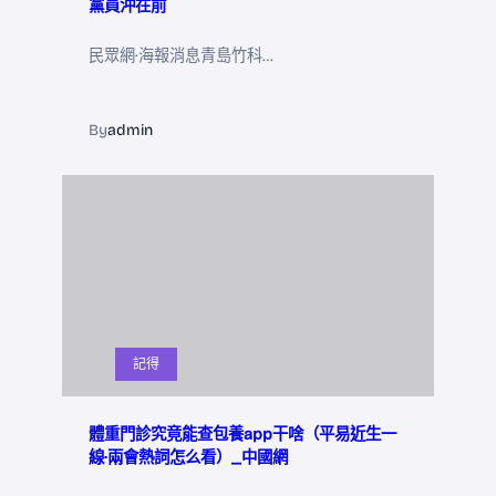
黨員沖在前
民眾網·海報消息青島竹科…
By
admin
記得
體重門診究竟能查包養app干啥（平易近生一
線·兩會熱詞怎么看）_中國網