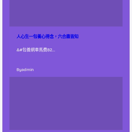
人心生一包養心得念，六合盡皆知
&#包養網車馬費82…
By
admin