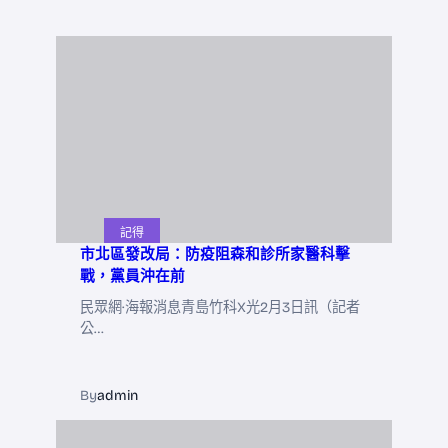
記得
市北區發改局：防疫阻森和診所家醫科擊
戰，黨員沖在前
民眾網·海報消息青島竹科X光2月3日訊（記者
公…
By
admin