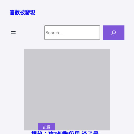
跳
至
喜歡被發現
主
要
Search
內
容
記得