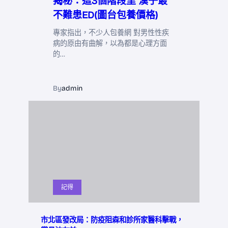
揭秘：這3個階段里 漢子最
不難患ED(圖台包養價格)
專家指出，不少人包養網 對男性性疾
病的原由有曲解，以為都是心理方面
的…
By
admin
記得
市北區發改局：防疫阻森和診所家醫科擊戰，