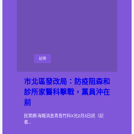
記得
市北區發改局：防疫阻森和
診所家醫科擊戰，黨員沖在
前
民眾網·海報消息青島竹科X光2月3日訊（記
者…