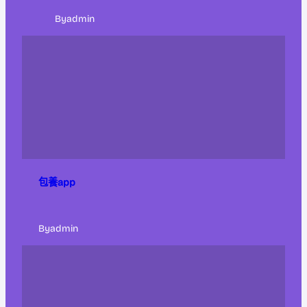
By
admin
包養app
By
admin