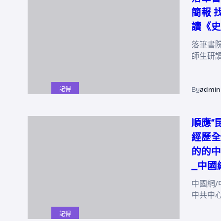
簡報 
讀《史
落筆書院
師生研
By
admin
記得
順應“
經歷全
的的中
_中國
中國網/
中共中
記得