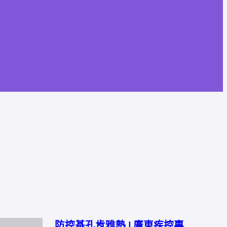
防控基孔肯雅熱 | 廣東疾控專