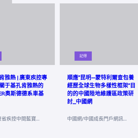
記得
肯雅熱 | 廣東疾控專
順應“昆明—蒙特利爾查包養
關于基孔肯雅熱的
經歷全球生物多樣性框架”目
DER奧斯德德系車基
的的中國陸地維護區政策研
討_中國網
東省疾控中間藍寶…
中國網/中國成長門戶網訊…