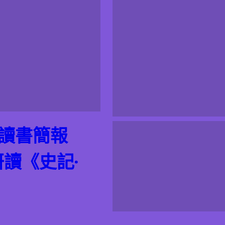
期讀書簡報
研讀《史記·