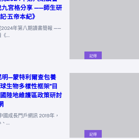
找九宮格分享 ——師生研
記·五帝本紀》
2024年第八期讀書簡報 ——
讀《…
記得
昆明—蒙特利爾查包養
球生物多樣性框架”目
國陸地維護區政策研討
網
中國成長門戶網訊 2019年，
心、…
記得