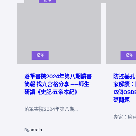
記得
記得
記得
落筆書院2024年第八期讀書
防控基孔
簡報 找九宮格分享 ——師生
家解讀：
研讀《史記·五帝本紀》
13個OS
礎問題
落筆書院2024年第八期…
專家：廣
By
admin