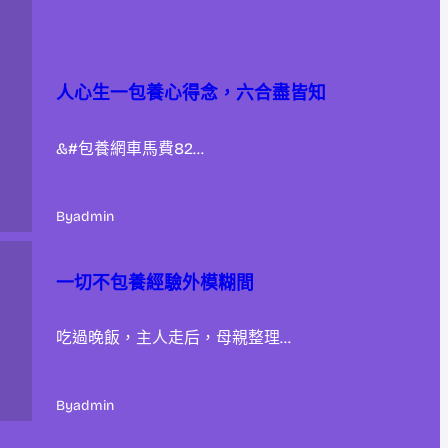
人心生一包養心得念，六合盡皆知
&#包養網車馬費82…
By
admin
一切不包養經驗外模糊間
吃過晚飯，主人走后，母親整理…
By
admin