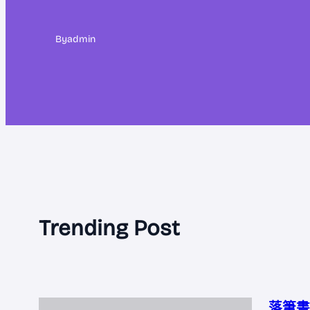
By
admin
Trending Post
落筆書