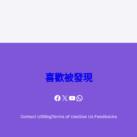
喜歡被發現
Facebook
X
YouTube
WhatsApp
Contact US
Blog
Terms of Use
Give Us Feedbacks