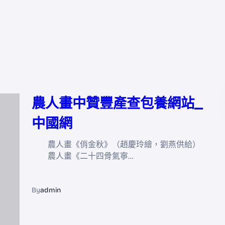
農人畫中贊豐產查包養網站_
中國網
農人畫《俏金秋》（趙慶玲繪，劉燕供給）
農人畫《二十四骨氣寧…
By
admin