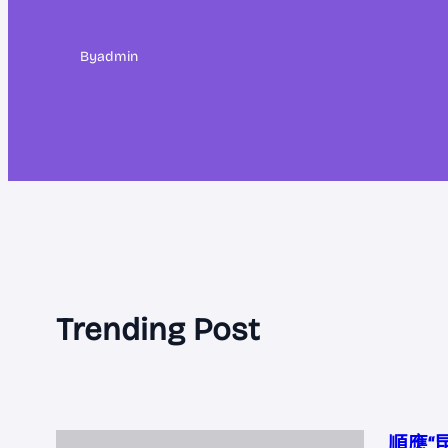
By
admin
Trending Post
順應“