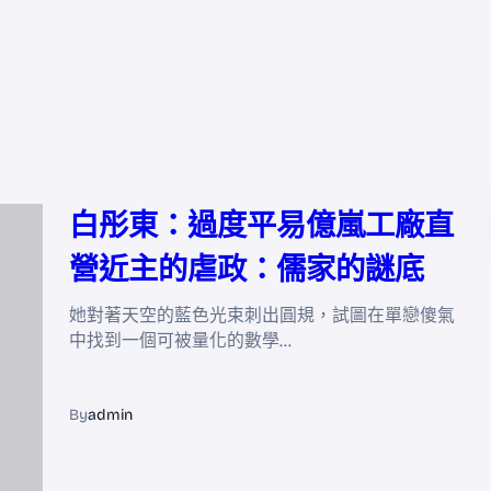
白彤東：過度平易億嵐工廠直
營近主的虐政：儒家的謎底
她對著天空的藍色光束刺出圓規，試圖在單戀傻氣
中找到一個可被量化的數學…
By
admin