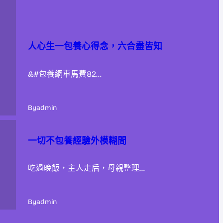
人心生一包養心得念，六合盡皆知
&#包養網車馬費82…
By
admin
一切不包養經驗外模糊間
吃過晚飯，主人走后，母親整理…
By
admin