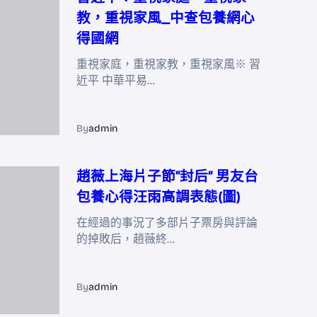
教，重視家風_中查包養網心
得國網
重視家庭，重視家教，重視家風※ 習
近平 中華平易…
By
admin
趙薇上海片子節“封后” 男友台
包養心得汪雨高調表態(圖)
在經過的事況了多部片子票房與評論
的掉敗后，趙薇終…
By
admin