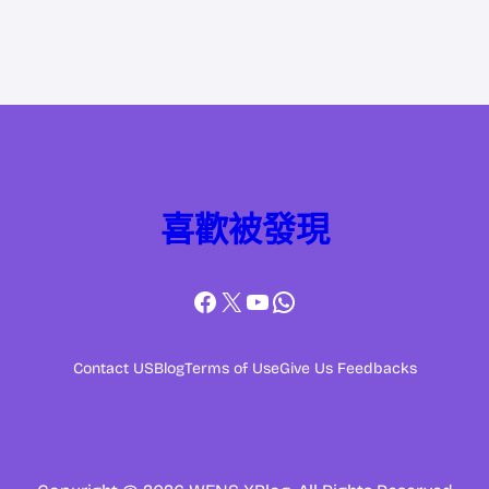
喜歡被發現
Facebook
X
YouTube
WhatsApp
Contact US
Blog
Terms of Use
Give Us Feedbacks