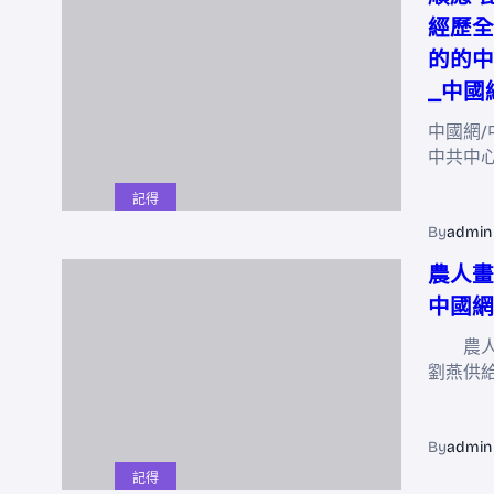
經歷全
的的中
_中國
中國網/
中共中
記得
By
admin
農人畫
中國網
農人畫
劉燕供
By
admin
記得