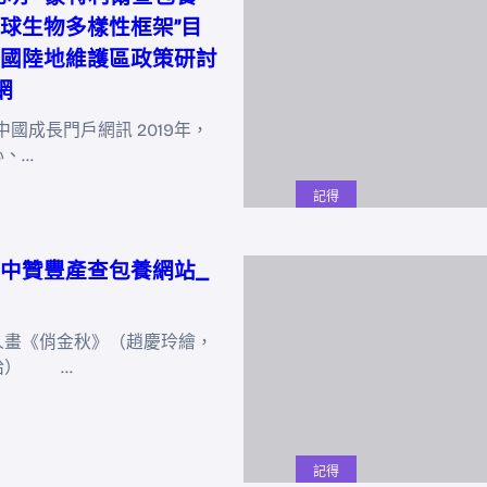
球生物多樣性框架”目
國陸地維護區政策研討
網
中國成長門戶網訊 2019年，
心、…
記得
中贊豐產查包養網站_
《俏金秋》（趙慶玲繪，
給） …
記得