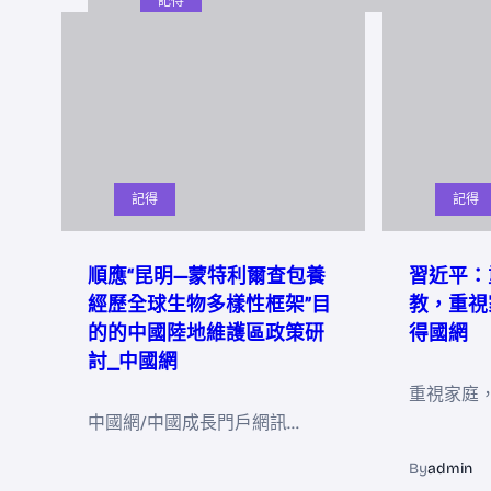
記得
記得
記得
順應“昆明—蒙特利爾查包養
習近平：
經歷全球生物多樣性框架”目
教，重視
的的中國陸地維護區政策研
得國網
討_中國網
重視家庭
中國網/中國成長門戶網訊…
By
admin