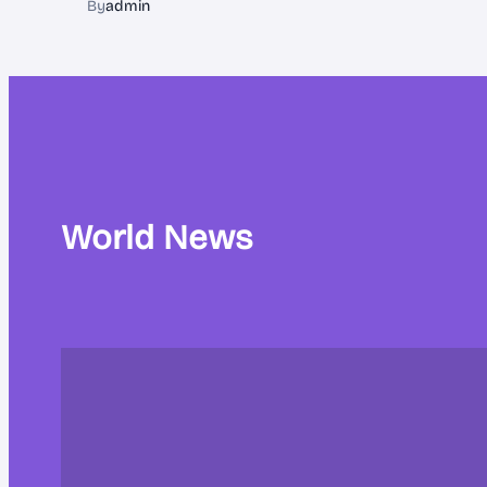
By
admin
World News