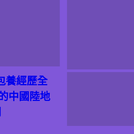
包養經歷全
的的中國陸地
網