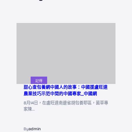
記得
甜心查包養網中國人的故事：中國援盧旺達
農業技巧示范中間的中國專家_中國網
8月14日，在盧旺達南邊省胡包養耶區，菌草專
家陳…
By
admin