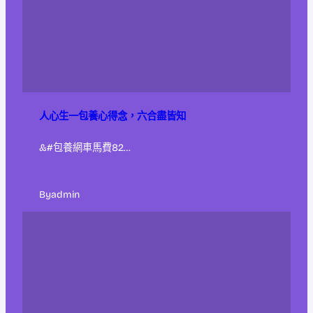
人心生一包養心得念，六合盡皆知
&#包養網車馬費82…
By
admin