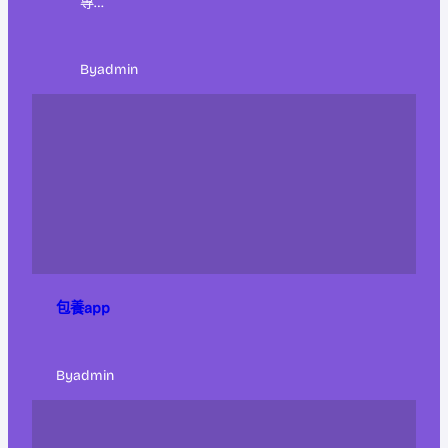
專…
By
admin
包養app
By
admin