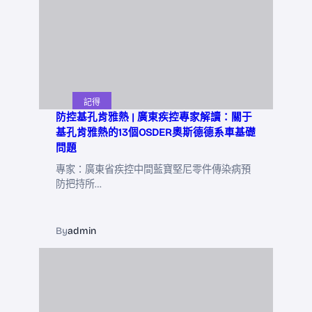
記得
防控基孔肯雅熱 | 廣東疾控專家解讀：關于
基孔肯雅熱的13個OSDER奧斯德德系車基礎
問題
專家：廣東省疾控中間藍寶堅尼零件傳染病預
防把持所…
By
admin