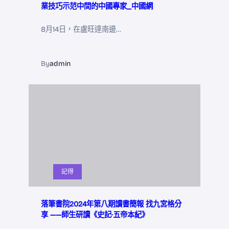
業技巧示范中間的中國專家_中國網
8月14日，在盧旺達南邊…
By
admin
記得
落筆書院2024年第八期讀書簡報 找九宮格分
享 ——師生研讀《史記·五帝本紀》