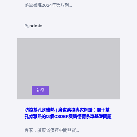
落筆書院2024年第八期…
By
admin
記得
防控基孔肯雅熱 | 廣東疾控專家解讀：關于基
孔肯雅熱的13個OSDER奧斯德德系車基礎問題
專家：廣東省疾控中間藍寶…