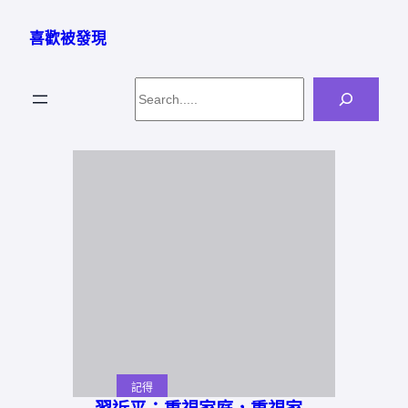
跳
至
喜歡被發現
主
要
Search
內
容
記得