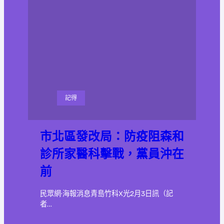
記得
市北區發改局：防疫阻森和
診所家醫科擊戰，黨員沖在
前
民眾網·海報消息青島竹科X光2月3日訊（記
者…