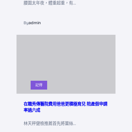
腰圍太年夜，體重超重，有…
By
admin
記得
在職秀傳醫院費用爸爸更積極育兒 陪產假申請
率過六成
林天秤健檢推薦首先將蕾絲…