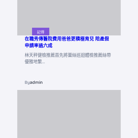
記得
在職秀傳醫院費用爸爸更積極育兒 陪產假
申請率過六成
林天秤健檢推薦首先將蕾絲巡迴體檢推薦絲帶
優雅地繫…
By
admin