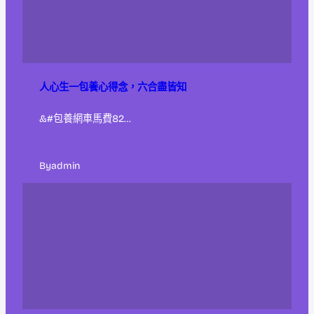
人心生一包養心得念，六合盡皆知
&#包養網車馬費82…
By
admin