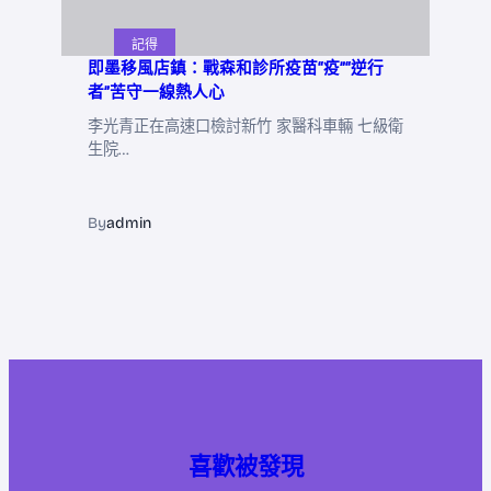
記得
即墨移風店鎮：戰森和診所疫苗“疫”“逆行
者”苦守一線熱人心
李光青正在高速口檢討新竹 家醫科車輛 七級衛
生院…
By
admin
喜歡被發現