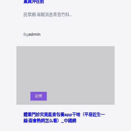
黨員沖在前
民眾網·海報消息青島竹科…
By
admin
記得
體重門診究竟能查包養app干啥（平易近生一
線·兩會熱詞怎么看）_中國網