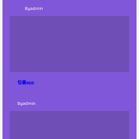
By
admin
包養app
By
admin