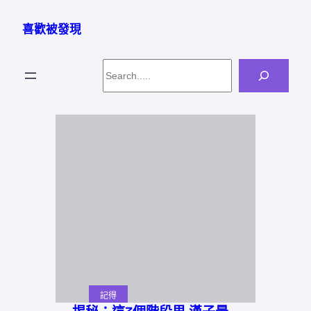
跳
至
喜歡被發現
主
要
Search
內
容
記得