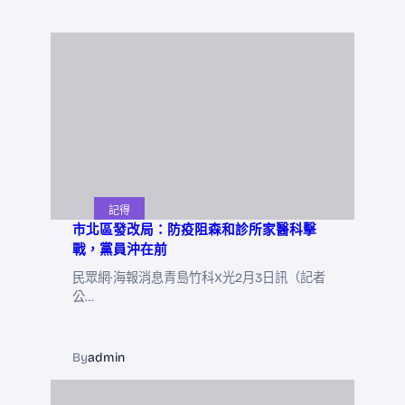
記得
市北區發改局：防疫阻森和診所家醫科擊
戰，黨員沖在前
民眾網·海報消息青島竹科X光2月3日訊（記者
公…
By
admin