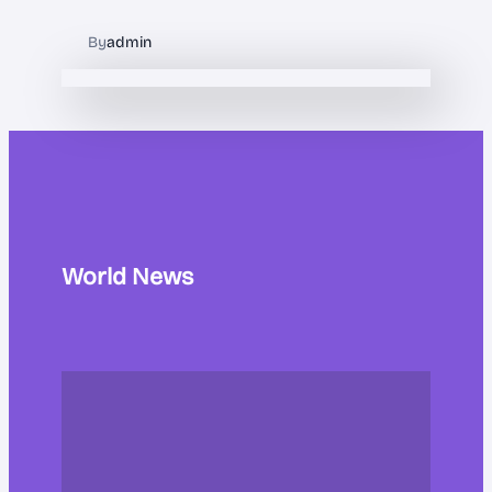
By
admin
World News