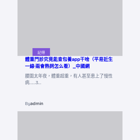
記得
體重門診究竟能查包養app干啥（平易近生
一線·兩會熱詞怎么看）_中國網
腰圍太年夜，體重超重，有人甚至患上了慢性
病……3…
By
admin