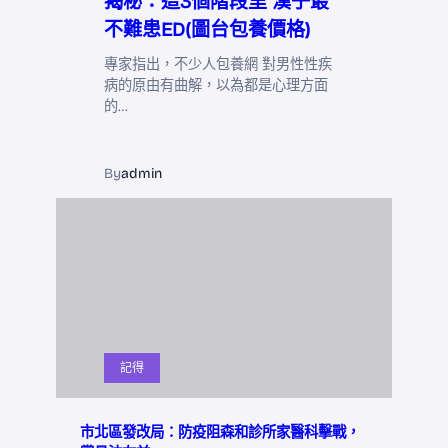
揭秘：這3個階段里 漢子最
不難患ED(圖台包養價格)
專家指出，不少人包養網 對男性性疾
病的原由有曲解，以為都是心理方面
的…
By
admin
記得
市北區發改局：防疫阻森和診所家醫科擊戰，