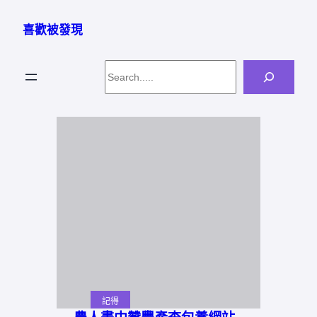
跳
至
喜歡被發現
主
要
Search
內
容
記得