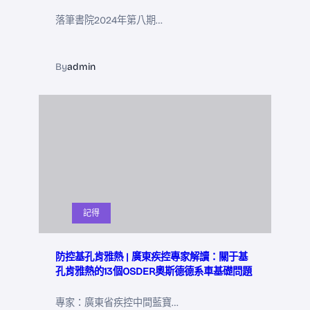
落筆書院2024年第八期…
By
admin
記得
防控基孔肯雅熱 | 廣東疾控專家解讀：關于基
孔肯雅熱的13個OSDER奧斯德德系車基礎問題
專家：廣東省疾控中間藍寶…