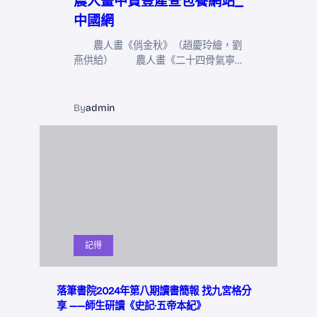
農人畫中贊豐產查包養網站_
中國網
農人畫《俏金秋》（趙慶玲繪，劉
燕供給） 農人畫《二十四骨氣寧…
By
admin
記得
落筆書院2024年第八期讀書簡報 找九宮格分
享 ——師生研讀《史記·五帝本紀》