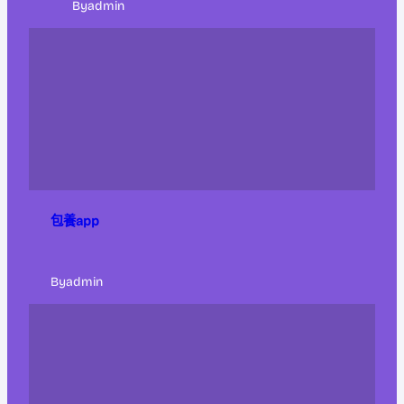
By
admin
包養app
By
admin