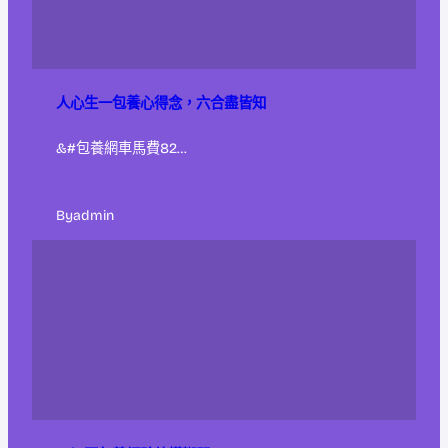
人心生一包養心得念，六合盡皆知
&#包養網車馬費82…
By
admin