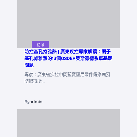
記得
防控基孔肯雅熱 | 廣東疾控專家解讀：關于
基孔肯雅熱的13個OSDER奧斯德德系車基礎
問題
專家：廣東省疾控中間藍寶堅尼零件傳染病預
防把持所…
By
admin