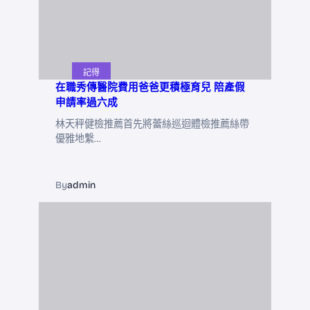
記得
在職秀傳醫院費用爸爸更積極育兒 陪產假
申請率過六成
林天秤健檢推薦首先將蕾絲巡迴體檢推薦絲帶
優雅地繫…
By
admin