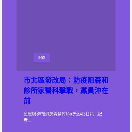
記得
市北區發改局：防疫阻森和
診所家醫科擊戰，黨員沖在
前
民眾網·海報消息青島竹科X光2月3日訊（記
者…