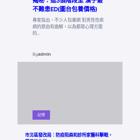
揭秘：這3個階段里 漢子最
不難患ED(圖台包養價格)
專家指出，不少人包養網 對男性性疾
病的原由有曲解，以為都是心理方面
的…
By
admin
記得
市北區發改局：防疫阻森和診所家醫科擊戰，