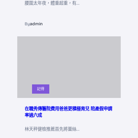
腰圍太年夜，體重超重，有…
By
admin
記得
在職秀傳醫院費用爸爸更積極育兒 陪產假申請
率過六成
林天秤健檢推薦首先將蕾絲…