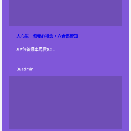
人心生一包養心得念，六合盡皆知
&#包養網車馬費82…
By
admin