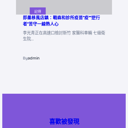
記得
即墨移風店鎮：戰森和診所疫苗“疫”“逆行
者”苦守一線熱人心
李光青正在高速口檢討新竹 家醫科車輛 七級衛
生院…
By
admin
喜歡被發現