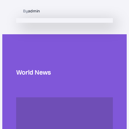
By
admin
World News