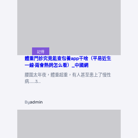
記得
體重門診究竟能查包養app干啥（平易近生
一線·兩會熱詞怎么看）_中國網
腰圍太年夜，體重超重，有人甚至患上了慢性
病……3…
By
admin