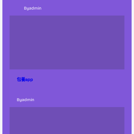
By
admin
包養app
By
admin