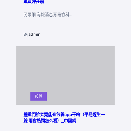
黨員沖在前
民眾網·海報消息青島竹科…
By
admin
記得
體重門診究竟能查包養app干啥（平易近生一
線·兩會熱詞怎么看）_中國網