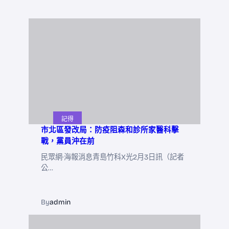
記得
市北區發改局：防疫阻森和診所家醫科擊
戰，黨員沖在前
民眾網·海報消息青島竹科X光2月3日訊（記者
公…
By
admin