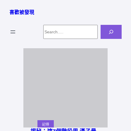
跳
至
喜歡被發現
主
要
Search
內
容
記得