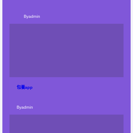
By
admin
包養app
By
admin