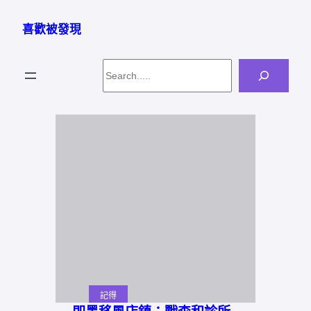
跳
至
喜歡被發現
主
要
Search
內
容
記得