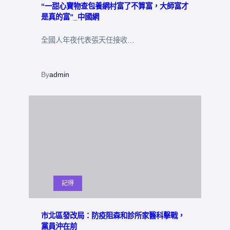
“一甜心寶物查包養網村富了不算富，大師富才
是真的富”_中國網
全國人年夜代表張天任接收…
By
admin
記得
市北區發改局：防疫阻森和診所家醫科擊戰，
黨員沖在前