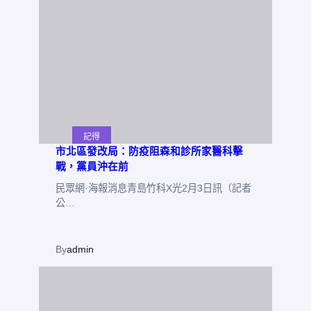
記得
市北區發改局：防疫阻森和診所家醫科擊
戰，黨員沖在前
民眾網·海報消息青島竹科X光2月3日訊（記者
公…
By
admin