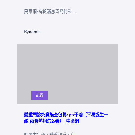
民眾網·海報消息青島竹科…
By
admin
記得
體重門診究竟能查包養app干啥（平易近生一
線·兩會熱詞怎么看）_中國網
腰圍太年夜，體重超重，有…