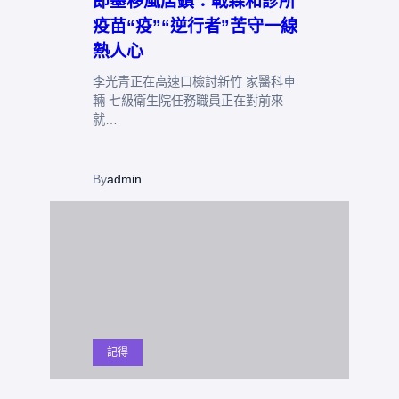
即墨移風店鎮：戰森和診所
疫苗“疫”“逆行者”苦守一線
熱人心
李光青正在高速口檢討新竹 家醫科車
輛 七級衛生院任務職員正在對前來
就…
By
admin
記得