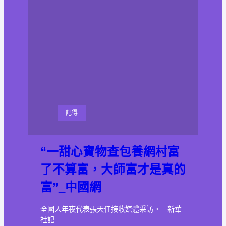
記得
“一甜心寶物查包養網村富
了不算富，大師富才是真的
富”_中國網
全國人年夜代表張天任接收媒體采訪。 新華
社記…