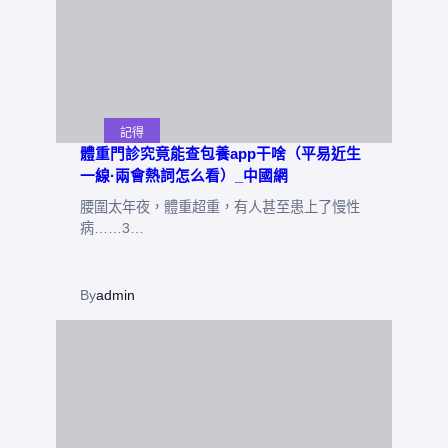
記得
體重門診究竟能查包養app干啥（平易近生
一線·兩會熱詞怎么看）_中國網
腰圍太年夜，體重超重，有人甚至患上了慢性
病……3…
By
admin