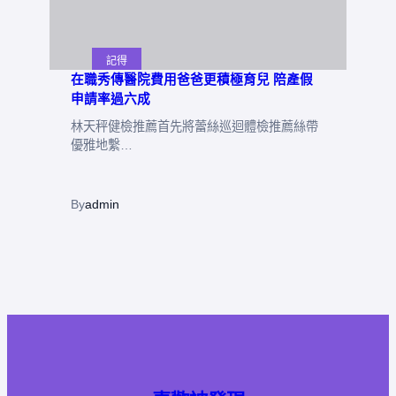
記得
在職秀傳醫院費用爸爸更積極育兒 陪產假
申請率過六成
林天秤健檢推薦首先將蕾絲巡迴體檢推薦絲帶
優雅地繫…
By
admin