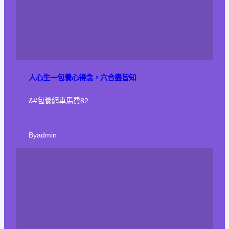
人心生一包養心得念，六合盡皆知
&#包養網車馬費82…
By
admin