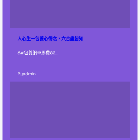
人心生一包養心得念，六合盡皆知
&#包養網車馬費82…
By
admin