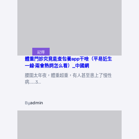
記得
體重門診究竟能查包養app干啥（平易近生
一線·兩會熱詞怎么看）_中國網
腰圍太年夜，體重超重，有人甚至患上了慢性
病……3…
By
admin