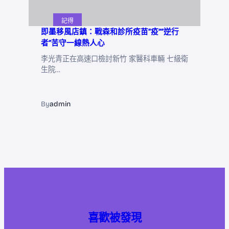
記得
即墨移風店鎮：戰森和診所疫苗“疫”“逆行
者”苦守一線熱人心
李光青正在高速口檢討新竹 家醫科車輛 七級衛
生院…
By
admin
喜歡被發現