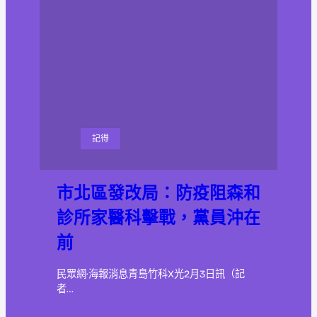
記得
市北區發改局：防疫阻森和
診所家醫科擊戰，黨員沖在
前
民眾網·海報消息青島竹科X光2月3日訊（記
者…