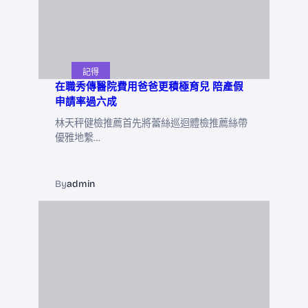
記得
在職秀傳醫院費用爸爸更積極育兒 陪產假
申請率過六成
林天秤健檢推薦首先將蕾絲巡迴體檢推薦絲帶
優雅地繫…
By
admin