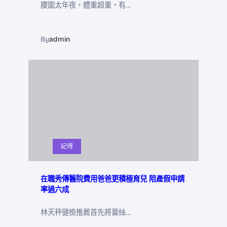
腰圍太年夜，體重超重，有…
By
admin
記得
在職秀傳醫院費用爸爸更積極育兒 陪產假申請
率過六成
林天秤健檢推薦首先將蕾絲…