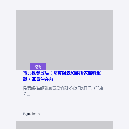
記得
市北區發改局：防疫阻森和診所家醫科擊
戰，黨員沖在前
民眾網·海報消息青島竹科X光2月3日訊（記者
公…
By
admin