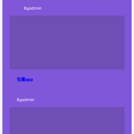
By
admin
包養app
By
admin