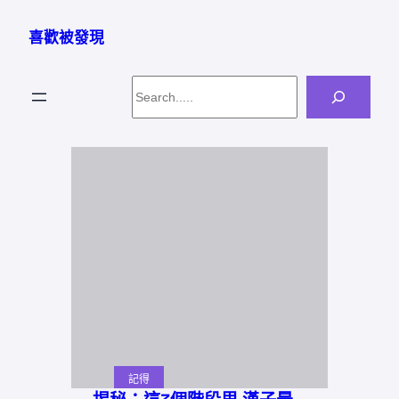
跳
至
喜歡被發現
主
要
Search
內
容
記得