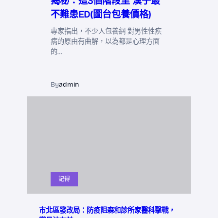
揭秘：這3個階段里 漢子最
不難患ED(圖台包養價格)
專家指出，不少人包養網 對男性性疾
病的原由有曲解，以為都是心理方面
的…
By
admin
記得
市北區發改局：防疫阻森和診所家醫科擊戰，