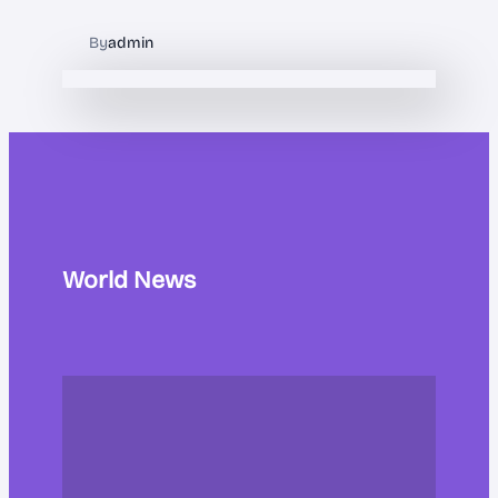
By
admin
World News