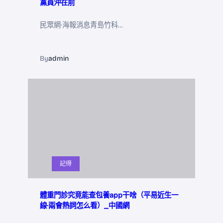
黨員沖在前
民眾網·海報消息青島竹科…
By
admin
記得
體重門診究竟能查包養app干啥（平易近生一
線·兩會熱詞怎么看）_中國網