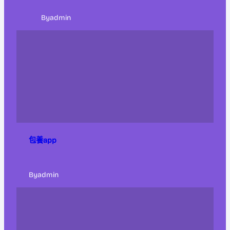
By
admin
包養app
By
admin