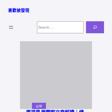
跳
至
喜歡被發現
主
要
Search
內
容
記得