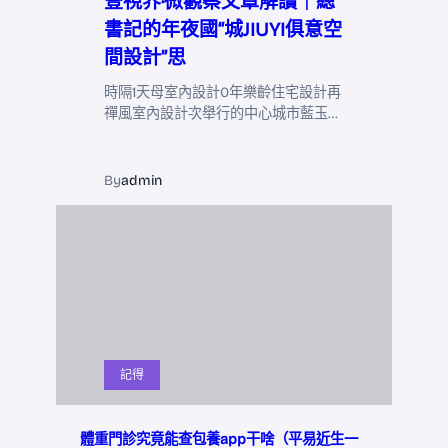
壹視界·微觀察文章解讀｜總
書記的年夜國“城JIUYI俱意空
間設計”思
時隔1天母室內設計0年樂齡住宅設計再
禪風室內設計次舉行的中心城市藍玉…
By
admin
記得
體重門診究竟能查包養app干啥（平易近生一