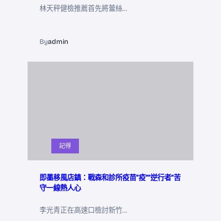
林天秤健檢推薦首先將蕾絲…
By
admin
記得
即墨移風店鎮：戰森和診所疫苗“疫”“逆行者”苦
守一線熱人心
李光青正在高速口檢討新竹…