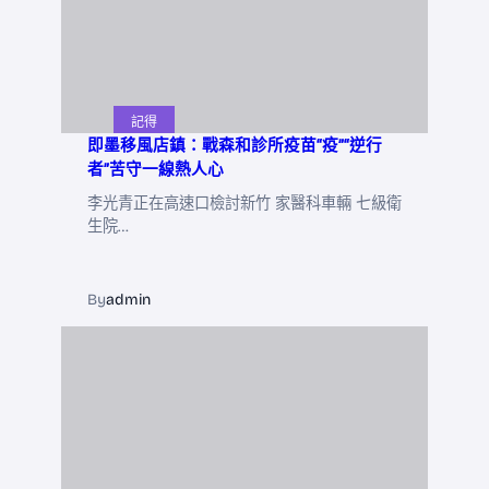
記得
即墨移風店鎮：戰森和診所疫苗“疫”“逆行
者”苦守一線熱人心
李光青正在高速口檢討新竹 家醫科車輛 七級衛
生院…
By
admin