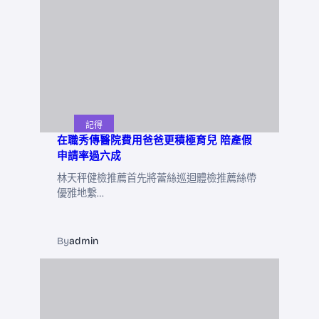
記得
在職秀傳醫院費用爸爸更積極育兒 陪產假
申請率過六成
林天秤健檢推薦首先將蕾絲巡迴體檢推薦絲帶
優雅地繫…
By
admin