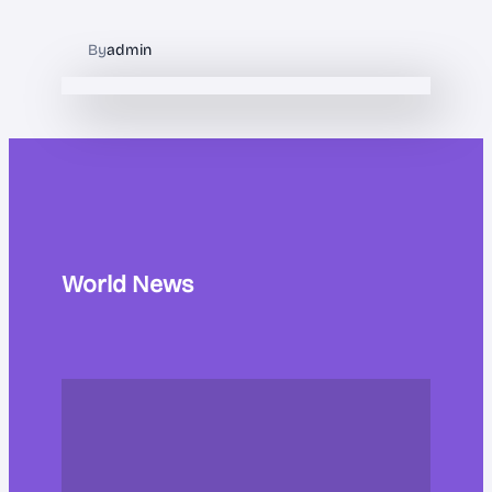
By
admin
World News