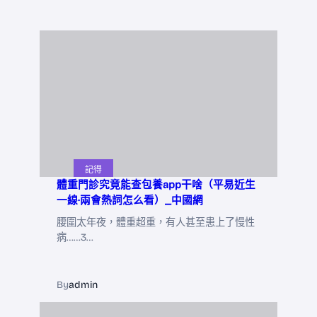
記得
體重門診究竟能查包養app干啥（平易近生
一線·兩會熱詞怎么看）_中國網
腰圍太年夜，體重超重，有人甚至患上了慢性
病……3…
By
admin