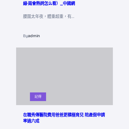
線·兩會熱詞怎么看）_中國網
腰圍太年夜，體重超重，有…
By
admin
記得
在職秀傳醫院費用爸爸更積極育兒 陪產假申請
率過六成