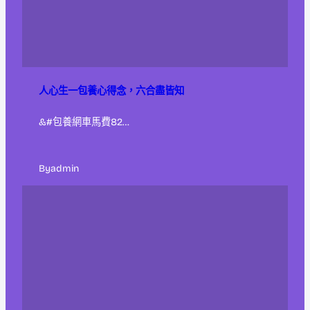
人心生一包養心得念，六合盡皆知
&#包養網車馬費82…
By
admin