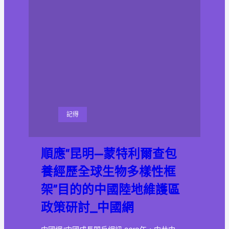
記得
順應“昆明—蒙特利爾查包
養經歷全球生物多樣性框
架”目的的中國陸地維護區
政策研討_中國網