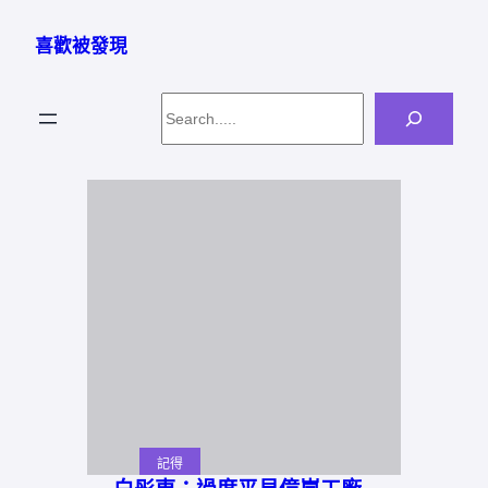
跳
至
喜歡被發現
主
要
Search
內
容
記得