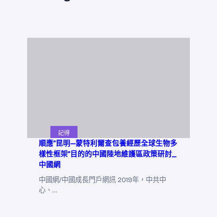
記得
順應“昆明—蒙特利爾查包養經歷全球生物多
樣性框架”目的的中國陸地維護區政策研討_
中國網
中國網/中國成長門戶網訊 2019年，中共中
心、…