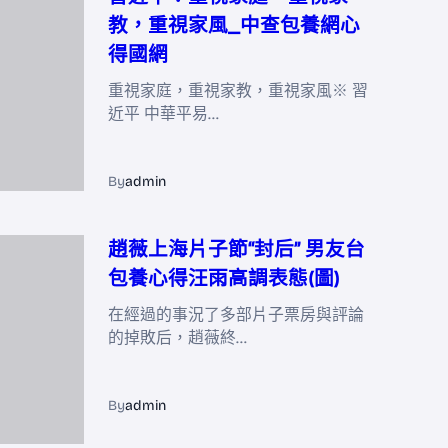
教，重視家風_中查包養網心
得國網
重視家庭，重視家教，重視家風※ 習
近平 中華平易…
By
admin
趙薇上海片子節“封后” 男友台
包養心得汪雨高調表態(圖)
在經過的事況了多部片子票房與評論
的掉敗后，趙薇終…
By
admin