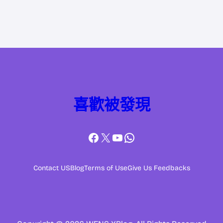
喜歡被發現
Facebook
X
YouTube
WhatsApp
Contact US
Blog
Terms of Use
Give Us Feedbacks