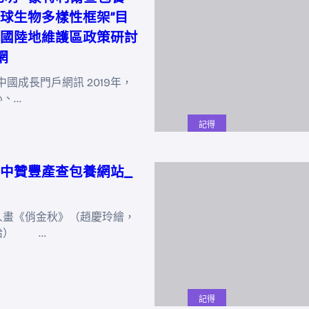
球生物多樣性框架”目
國陸地維護區政策研討
網
中國成長門戶網訊 2019年，
心、…
記得
中贊豐產查包養網站_
《俏金秋》（趙慶玲繪，
給） …
記得