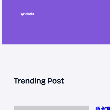
By
admin
Trending Post
順應“