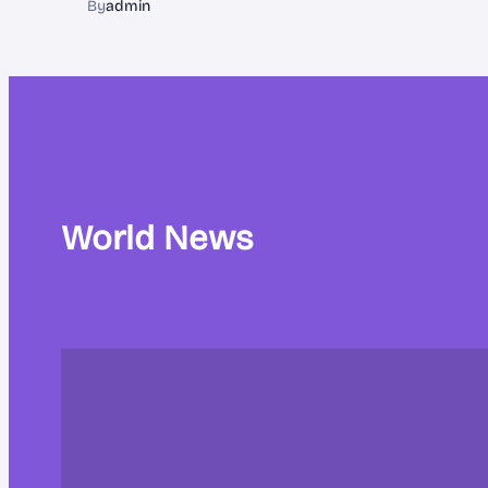
By
admin
World News