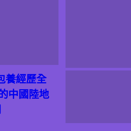
包養經歷全
的的中國陸地
網