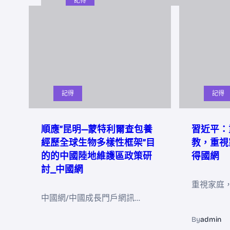
記得
記得
記得
順應“昆明—蒙特利爾查包養
習近平：
經歷全球生物多樣性框架”目
教，重視
的的中國陸地維護區政策研
得國網
討_中國網
重視家庭
中國網/中國成長門戶網訊…
By
admin