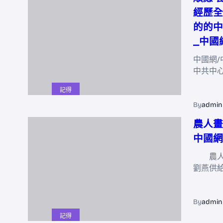
經歷全
的的中
_中國
中國網/
中共中
記得
By
admin
農人畫
中國網
農人畫
劉燕供
By
admin
記得