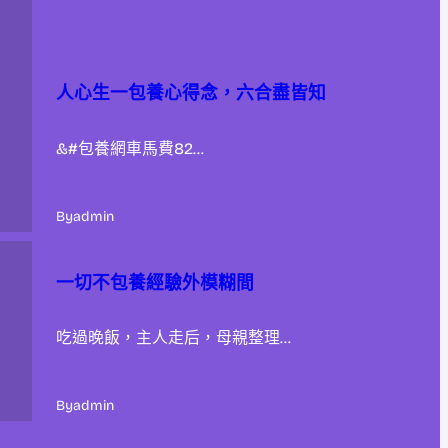
人心生一包養心得念，六合盡皆知
&#包養網車馬費82…
By
admin
一切不包養經驗外模糊間
吃過晚飯，主人走后，母親整理…
By
admin