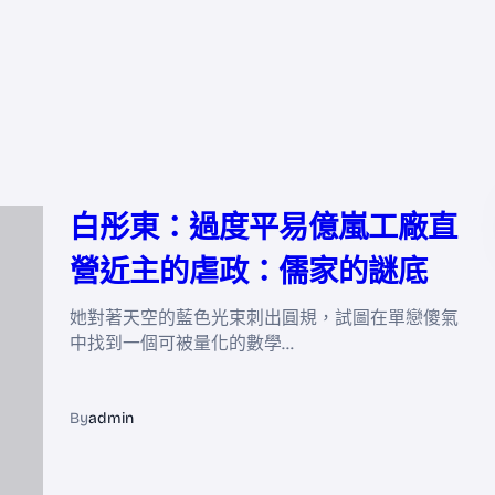
白彤東：過度平易億嵐工廠直
營近主的虐政：儒家的謎底
她對著天空的藍色光束刺出圓規，試圖在單戀傻氣
中找到一個可被量化的數學…
By
admin