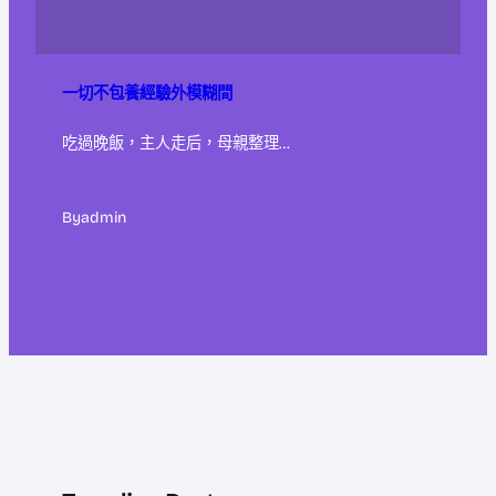
一切不包養經驗外模糊間
吃過晚飯，主人走后，母親整理…
By
admin