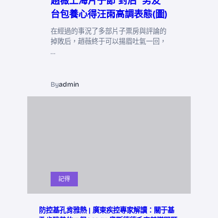
趙薇上海片子節“封后” 男友
台包養心得汪雨高調表態(圖)
在經過的事況了多部片子票房與評論的
掉敗后，趙薇終于可以揚眉吐氣一回，
…
By
admin
記得
防控基孔肯雅熱 | 廣東疾控專家解讀：關于基