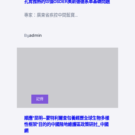
孔肯雅熱的13個OSDER奧斯德德系車基礎問題
專家：廣東省疾控中間藍寶…
By
admin
記得
順應“昆明—蒙特利爾查包養經歷全球生物多樣
性框架”目的的中國陸地維護區政策研討_中國
網