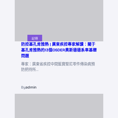
記得
防控基孔肯雅熱 | 廣東疾控專家解讀：關于
基孔肯雅熱的13個OSDER奧斯德德系車基礎
問題
專家：廣東省疾控中間藍寶堅尼零件傳染病預
防把持所…
By
admin