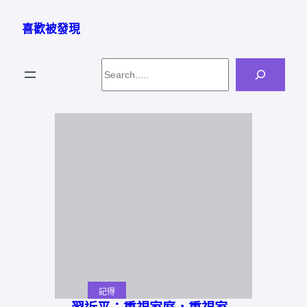
跳
至
喜歡被發現
主
要
Search
內
容
記得