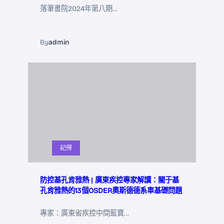
落筆書院2024年第八期…
By
admin
記得
防控基孔肯雅熱 | 廣東疾控專家解讀：關于基
孔肯雅熱的13個OSDER奧斯德德系車基礎問題
專家：廣東省疾控中間藍寶…