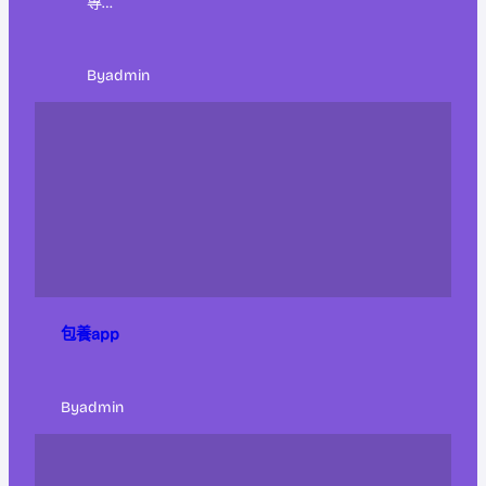
專…
By
admin
包養app
By
admin