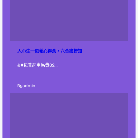
人心生一包養心得念，六合盡皆知
&#包養網車馬費82…
By
admin