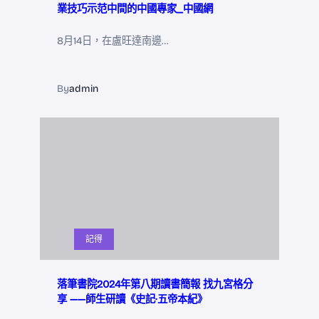
業技巧示范中間的中國專家_中國網
8月14日，在盧旺達南邊…
By
admin
記得
落筆書院2024年第八期讀書簡報 找九宮格分
享 ——師生研讀《史記·五帝本紀》