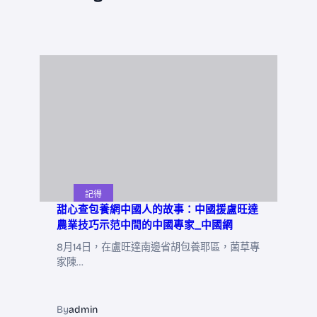
記得
甜心查包養網中國人的故事：中國援盧旺達
農業技巧示范中間的中國專家_中國網
8月14日，在盧旺達南邊省胡包養耶區，菌草專
家陳…
By
admin