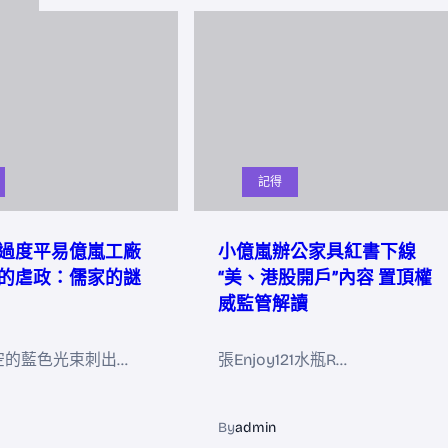
記得
過度平易億嵐工廠
小億嵐辦公家具紅書下線
的虐政：儒家的謎
“美、港股開戶”內容 置頂權
威監管解讀
空的藍色光束刺出…
張Enjoy121水瓶R…
By
admin