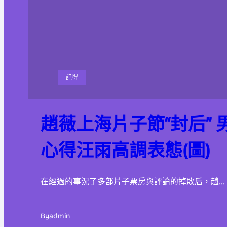
記得
趙薇上海片子節“封后” 
心得汪雨高調表態(圖)
在經過的事況了多部片子票房與評論的掉敗后，趙…
By
admin