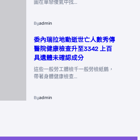
圖在單戀傻氣中找…
By
admin
委內瑞拉地動逝世亡人數秀傳
醫院健康檢查升至3342 上百
具遺體未確認成分
這些一般勞工體檢千一般勞檢紙鶴，
帶著身體健康檢查…
By
admin