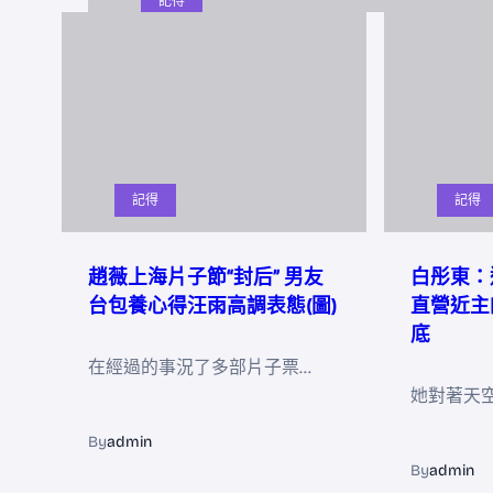
記得
記得
記得
趙薇上海片子節“封后” 男友
白彤東：
台包養心得汪雨高調表態(圖)
直營近主
底
在經過的事況了多部片子票…
她對著天
By
admin
By
admin