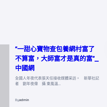
“一甜心寶物查包養網村富了
不算富，大師富才是真的富”_
中國網
全國人年夜代表張天任接收媒體采訪。 新華社記
者 劉年夜偉 攝 東風溫…
By
admin