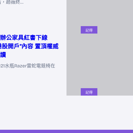
后，趙薇終…
記得
辦公家具紅書下線
港股開戶”內容 置頂權威
讀
y121水瓶Razer雷蛇電競椅在
記得