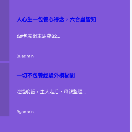
人心生一包養心得念，六合盡皆知
&#包養網車馬費82…
By
admin
一切不包養經驗外模糊間
吃過晚飯，主人走后，母親整理…
By
admin