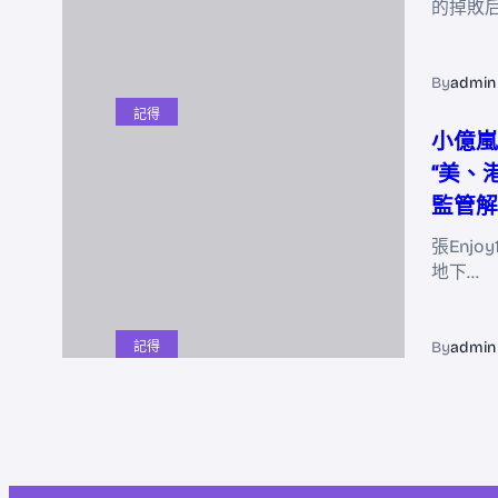
的掉敗
By
admin
記得
小億嵐
“美、
監管解
張Enjo
地下…
By
admin
記得