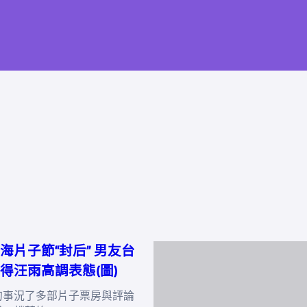
海片子節“封后” 男友台
得汪雨高調表態(圖)
的事況了多部片子票房與評論