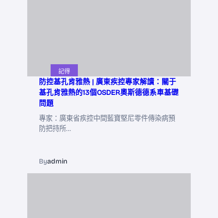
記得
防控基孔肯雅熱 | 廣東疾控專家解讀：關于
基孔肯雅熱的13個OSDER奧斯德德系車基礎
問題
專家：廣東省疾控中間藍寶堅尼零件傳染病預
防把持所…
By
admin