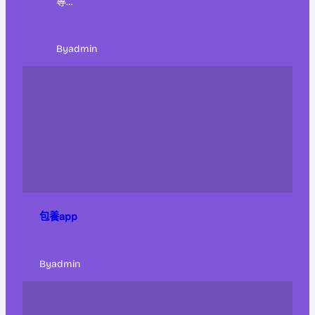
專…
By
admin
包養app
By
admin