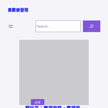
跳
至
喜歡被發現
主
要
Search
內
容
記得