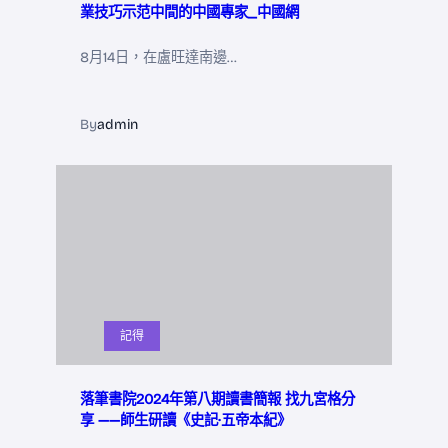
業技巧示范中間的中國專家_中國網
8月14日，在盧旺達南邊…
By
admin
記得
落筆書院2024年第八期讀書簡報 找九宮格分
享 ——師生研讀《史記·五帝本紀》