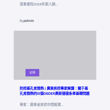
落筆書院2024年第八期…
By
admin
記得
防控基孔肯雅熱 | 廣東疾控專家解讀：關于基
孔肯雅熱的13個OSDER奧斯德德系車基礎問題
專家：廣東省疾控中間藍寶…