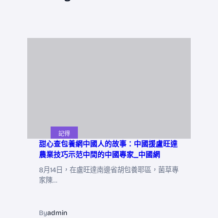
記得
甜心查包養網中國人的故事：中國援盧旺達
農業技巧示范中間的中國專家_中國網
8月14日，在盧旺達南邊省胡包養耶區，菌草專
家陳…
By
admin