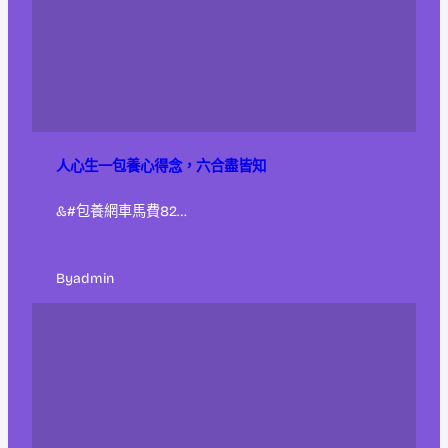
人心生一包養心得念，六合盡皆知
&#包養網車馬費82…
By
admin