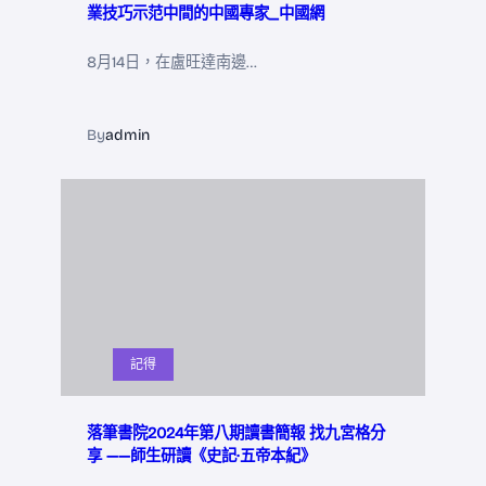
業技巧示范中間的中國專家_中國網
8月14日，在盧旺達南邊…
By
admin
記得
落筆書院2024年第八期讀書簡報 找九宮格分
享 ——師生研讀《史記·五帝本紀》