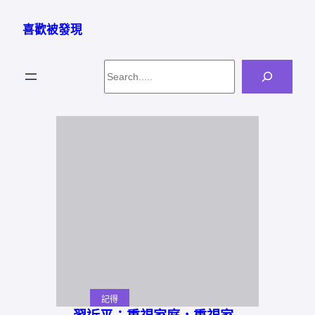
跳
至
喜歡被發現
主
要
Search
內
容
記得