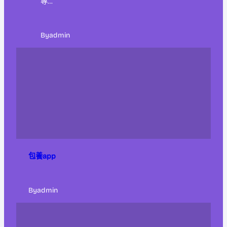
專…
By
admin
包養app
By
admin