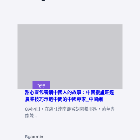
記得
甜心查包養網中國人的故事：中國援盧旺達
農業技巧示范中間的中國專家_中國網
8月14日，在盧旺達南邊省胡包養耶區，菌草專
家陳…
By
admin