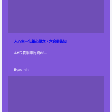
人心生一包養心得念，六合盡皆知
&#包養網車馬費82…
By
admin