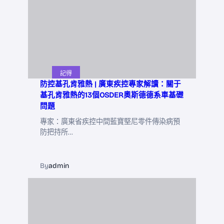
記得
防控基孔肯雅熱 | 廣東疾控專家解讀：關于
基孔肯雅熱的13個OSDER奧斯德德系車基礎
問題
專家：廣東省疾控中間藍寶堅尼零件傳染病預
防把持所…
By
admin