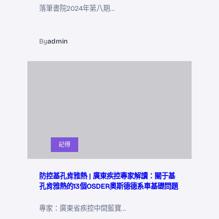
落筆書院2024年第八期…
By
admin
記得
防控基孔肯雅熱 | 廣東疾控專家解讀：關于基
孔肯雅熱的13個OSDER奧斯德德系車基礎問題
專家：廣東省疾控中間藍寶…