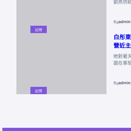
劉燕供
By
admin
記得
白彤東
營近主
她對著
圖在單
By
admin
記得