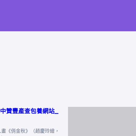
中贊豐產查包養網站_
《俏金秋》（趙慶玲繪，