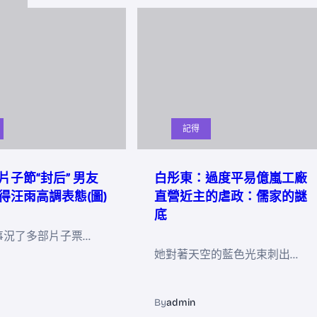
記得
片子節“封后” 男友
白彤東：過度平易億嵐工廠
得汪雨高調表態(圖)
直營近主的虐政：儒家的謎
底
事況了多部片子票…
她對著天空的藍色光束刺出…
By
admin