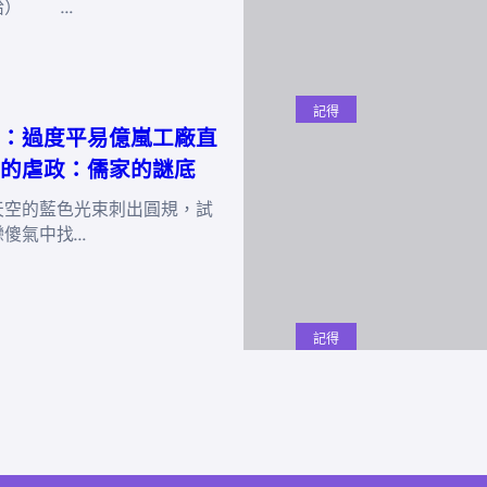
給） …
記得
：過度平易億嵐工廠直
的虐政：儒家的謎底
天空的藍色光束刺出圓規，試
戀傻氣中找…
記得