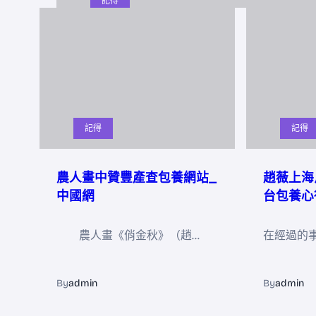
記得
記得
記得
農人畫中贊豐產查包養網站_
趙薇上海
中國網
台包養心
農人畫《俏金秋》（趙…
在經過的
By
admin
By
admin