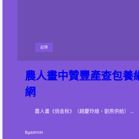
記得
農人畫中贊豐產查包養
網
農人畫《俏金秋》（趙慶玲繪，劉燕供給） …
By
admin