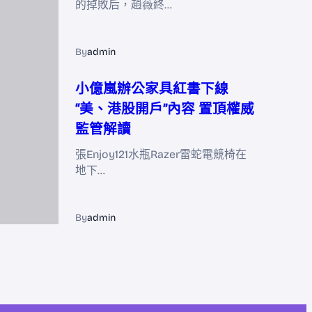
的掉敗后，趙薇終…
By
admin
小億嵐辦公家具紅書下線
“美、港股開戶”內容 置頂權威
監管解讀
張Enjoy121水瓶Razer雷蛇電競椅在
地下…
By
admin