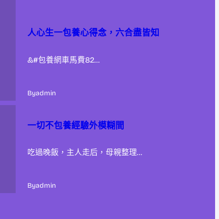
人心生一包養心得念，六合盡皆知
&#包養網車馬費82…
By
admin
一切不包養經驗外模糊間
吃過晚飯，主人走后，母親整理…
By
admin