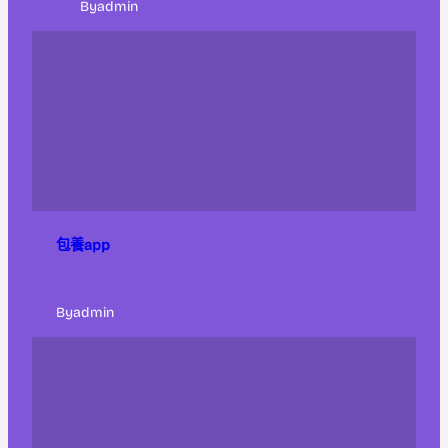
By
admin
包養app
By
admin