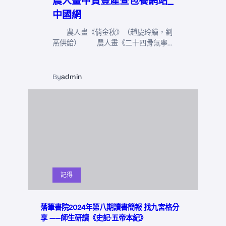
農人畫中贊豐產查包養網站_
中國網
農人畫《俏金秋》（趙慶玲繪，劉
燕供給） 農人畫《二十四骨氣寧…
By
admin
記得
落筆書院2024年第八期讀書簡報 找九宮格分
享 ——師生研讀《史記·五帝本紀》