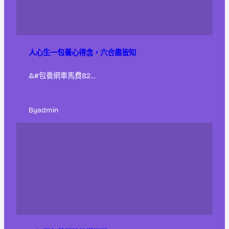
人心生一包養心得念，六合盡皆知
&#包養網車馬費82…
By
admin