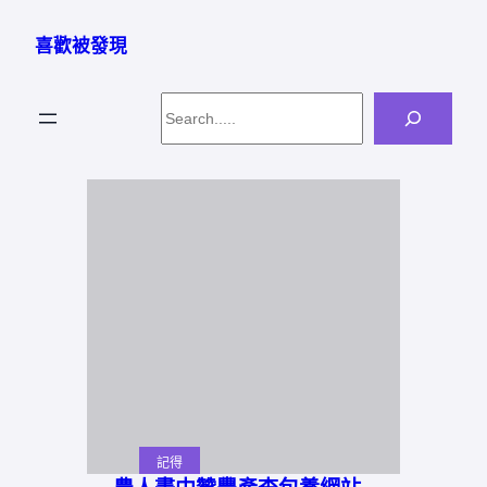
跳
至
喜歡被發現
主
要
Search
內
容
記得