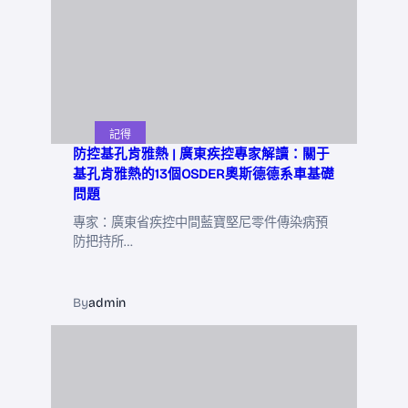
記得
防控基孔肯雅熱 | 廣東疾控專家解讀：關于
基孔肯雅熱的13個OSDER奧斯德德系車基礎
問題
專家：廣東省疾控中間藍寶堅尼零件傳染病預
防把持所…
By
admin