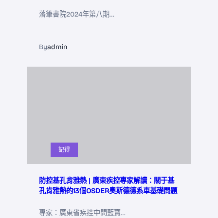
落筆書院2024年第八期…
By
admin
記得
防控基孔肯雅熱 | 廣東疾控專家解讀：關于基
孔肯雅熱的13個OSDER奧斯德德系車基礎問題
專家：廣東省疾控中間藍寶…