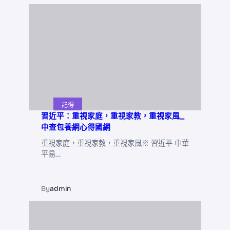
記得
習近平：重視家庭，重視家教，重視家風_
中查包養網心得國網
重視家庭，重視家教，重視家風※ 習近平 中華
平易…
By
admin