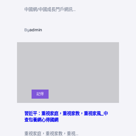
中國網/中國成長門戶網訊…
By
admin
記得
習近平：重視家庭，重視家教，重視家風_中
查包養網心得國網
重視家庭，重視家教，重視…