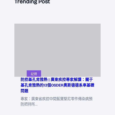
Trending Post
記得
防控基孔肯雅熱 | 廣東疾控專家解讀：關于
基孔肯雅熱的13個OSDER奧斯德德系車基礎
問題
專家：廣東省疾控中間藍寶堅尼零件傳染病預
防把持所…