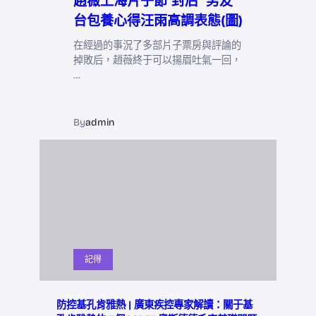
趙薇上海片子節“封后” 男友
台包養心得汪雨高調表態(圖)
在經過的事況了多部片子票房與評論的
掉敗后，趙薇終于可以揚眉吐氣一回，
…
By
admin
記得
防控基孔肯雅熱 | 廣東疾控專家解讀：關于基