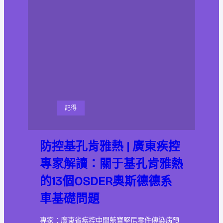
記得
防控基孔肯雅熱 | 廣東疾控
專家解讀：關于基孔肯雅熱
的13個OSDER奧斯德德系
車基礎問題
專家：廣東省疾控中間藍寶堅尼零件傳染病預