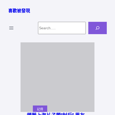
跳
至
喜歡被發現
主
要
Search
內
容
記得