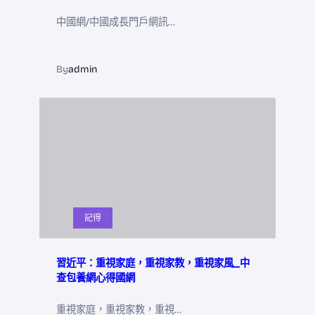
中國網/中國成長門戶網訊…
By
admin
記得
習近平：重視家庭，重視家教，重視家風_中
查包養網心得國網
重視家庭，重視家教，重視…