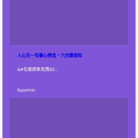
人心生一包養心得念，六合盡皆知
&#包養網車馬費82…
By
admin