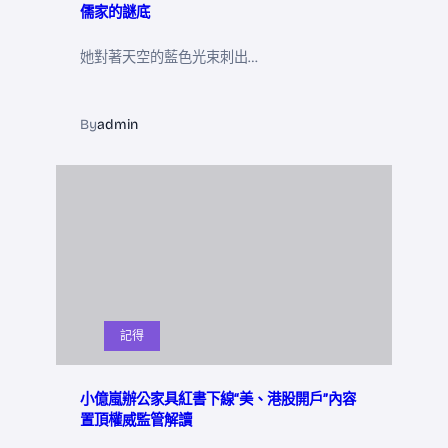
儒家的謎底
她對著天空的藍色光束刺出…
By
admin
記得
小億嵐辦公家具紅書下線“美、港股開戶”內容
置頂權威監管解讀