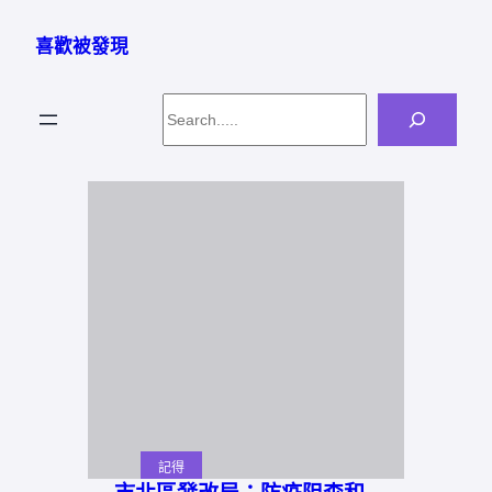
跳
至
喜歡被發現
主
要
Search
內
容
記得