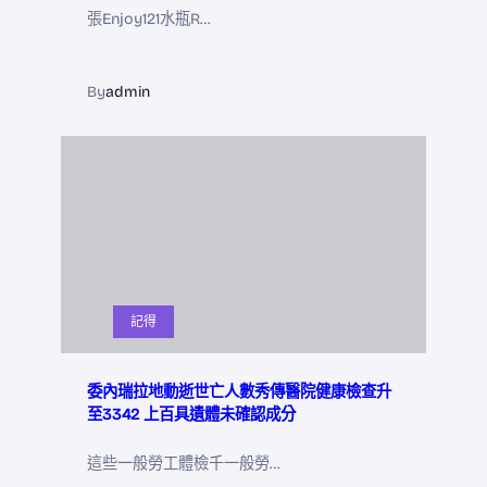
張Enjoy121水瓶R…
By
admin
記得
委內瑞拉地動逝世亡人數秀傳醫院健康檢查升
至3342 上百具遺體未確認成分
這些一般勞工體檢千一般勞…