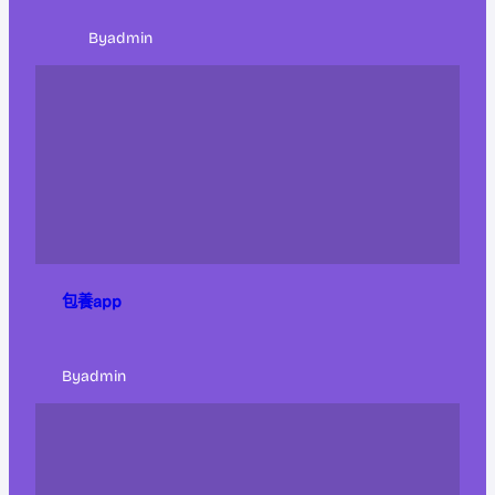
By
admin
包養app
By
admin