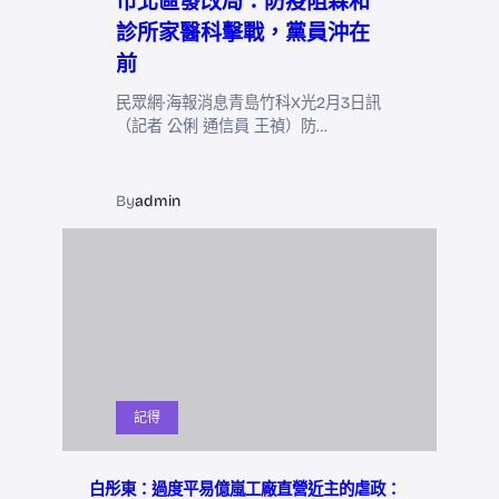
市北區發改局：防疫阻森和
診所家醫科擊戰，黨員沖在
前
民眾網·海報消息青島竹科X光2月3日訊
（記者 公俐 通信員 王禎）防…
By
admin
記得
白彤東：過度平易億嵐工廠直營近主的虐政：