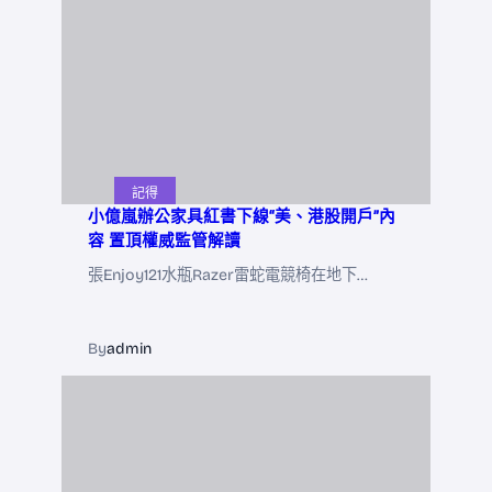
記得
小億嵐辦公家具紅書下線“美、港股開戶”內
容 置頂權威監管解讀
張Enjoy121水瓶Razer雷蛇電競椅在地下…
By
admin