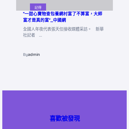
記得
“一甜心寶物查包養網村富了不算富，大師
富才是真的富”_中國網
全國人年夜代表張天任接收媒體采訪。 新華
社記者 …
By
admin
喜歡被發現