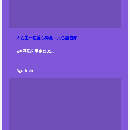
人心生一包養心得念，六合盡皆知
&#包養網車馬費82…
By
admin