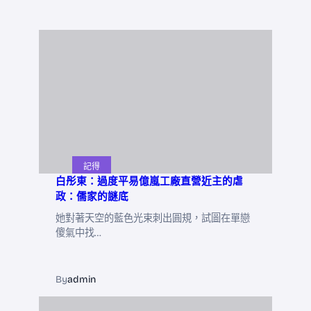
記得
白彤東：過度平易億嵐工廠直營近主的虐
政：儒家的謎底
她對著天空的藍色光束刺出圓規，試圖在單戀
傻氣中找…
By
admin