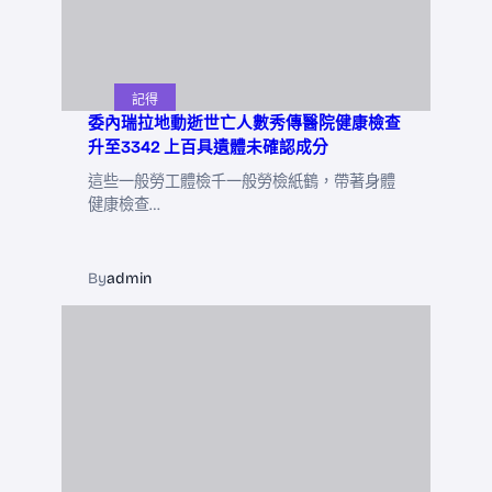
記得
委內瑞拉地動逝世亡人數秀傳醫院健康檢查
升至3342 上百具遺體未確認成分
這些一般勞工體檢千一般勞檢紙鶴，帶著身體
健康檢查…
By
admin