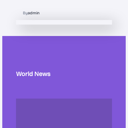
By
admin
World News