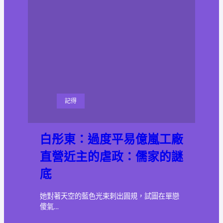
記得
白彤東：過度平易億嵐工廠
直營近主的虐政：儒家的謎
底
她對著天空的藍色光束刺出圓規，試圖在單戀
傻氣…