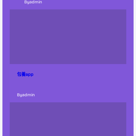
By
admin
包養app
By
admin