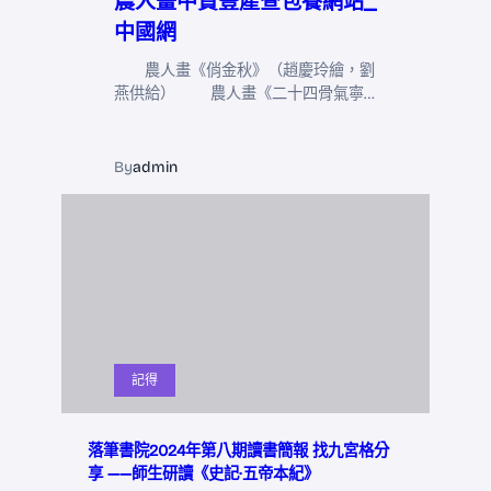
農人畫中贊豐產查包養網站_
中國網
農人畫《俏金秋》（趙慶玲繪，劉
燕供給） 農人畫《二十四骨氣寧…
By
admin
記得
落筆書院2024年第八期讀書簡報 找九宮格分
享 ——師生研讀《史記·五帝本紀》