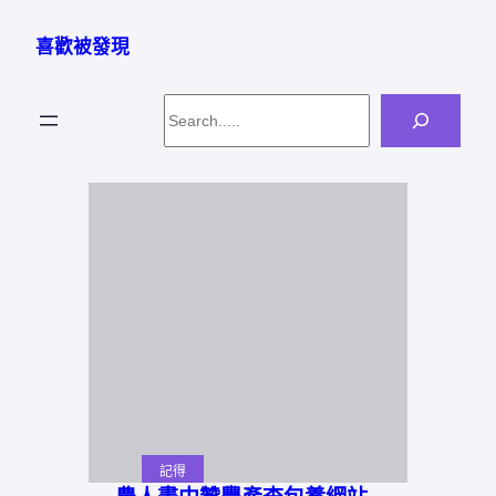
跳
至
喜歡被發現
主
要
Search
內
容
記得