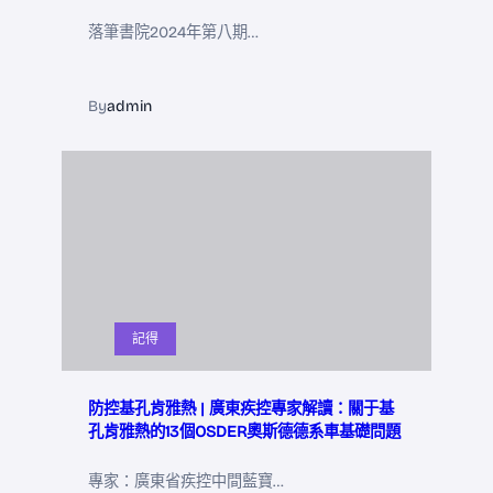
落筆書院2024年第八期…
By
admin
記得
防控基孔肯雅熱 | 廣東疾控專家解讀：關于基
孔肯雅熱的13個OSDER奧斯德德系車基礎問題
專家：廣東省疾控中間藍寶…