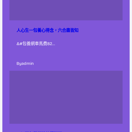
人心生一包養心得念，六合盡皆知
&#包養網車馬費82…
By
admin