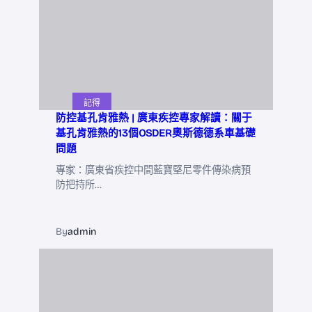
記得
防控基孔肯雅熱 | 廣東疾控專家解讀：關于
基孔肯雅熱的13個OSDER奧斯德德系車基礎
問題
專家：廣東省疾控中間藍寶堅尼零件傳染病預
防把持所…
By
admin