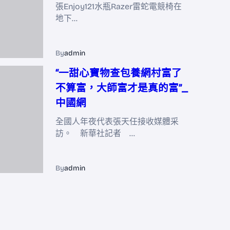
張Enjoy121水瓶Razer雷蛇電競椅在
地下…
By
admin
“一甜心寶物查包養網村富了
不算富，大師富才是真的富”_
中國網
全國人年夜代表張天任接收媒體采
訪。 新華社記者 …
By
admin