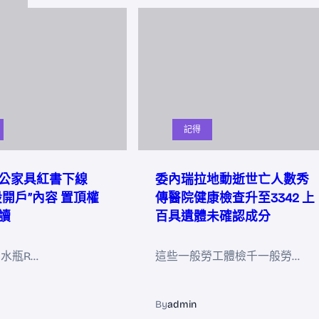
記得
公家具紅書下線
委內瑞拉地動逝世亡人數秀
股開戶”內容 置頂權
傳醫院健康檢查升至3342 上
讀
百具遺體未確認成分
21水瓶R…
這些一般勞工體檢千一般勞…
By
admin