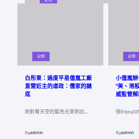
記得
記得
記得
白彤東：過度平易億嵐工廠
小億嵐辦
直營近主的虐政：儒家的謎
“美、港
底
威監管解
她對著天空的藍色光束刺出…
張Enjoy1
By
admin
By
admin