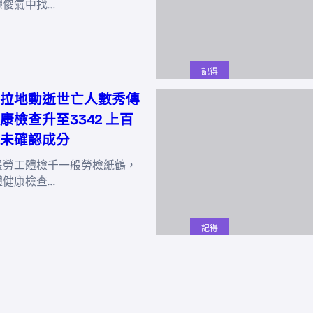
戀傻氣中找…
記得
拉地動逝世亡人數秀傳
康檢查升至3342 上百
未確認成分
般勞工體檢千一般勞檢紙鶴，
體健康檢查…
記得