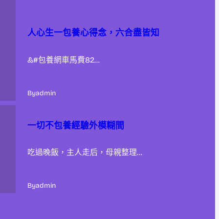
人心生一包養心得念，六合盡皆知
&#包養網車馬費82…
By
admin
一切不包養經驗外模糊間
吃過晚飯，主人走后，母親整理…
By
admin