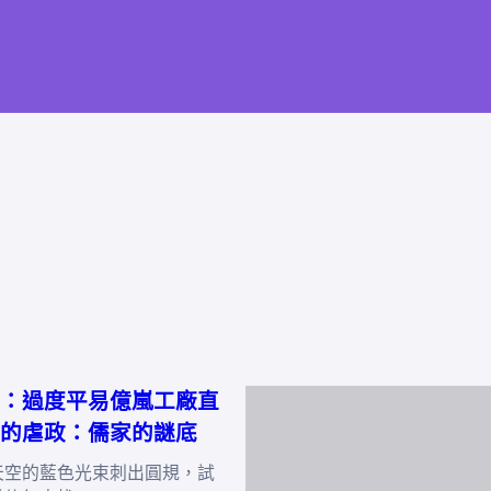
：過度平易億嵐工廠直
的虐政：儒家的謎底
天空的藍色光束刺出圓規，試