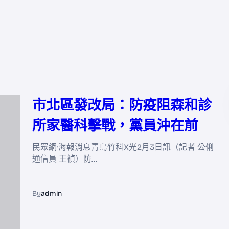
市北區發改局：防疫阻森和診
所家醫科擊戰，黨員沖在前
民眾網·海報消息青島竹科X光2月3日訊（記者 公俐
通信員 王禎）防…
By
admin