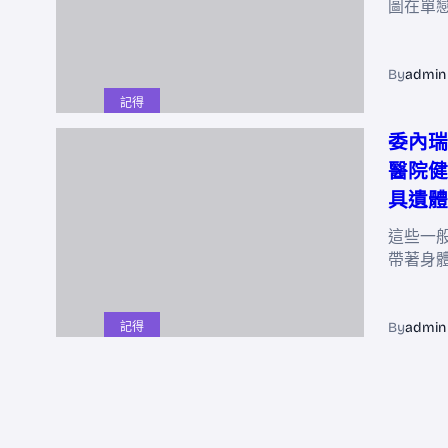
圖在單
By
admin
記得
委內瑞
醫院健
具遺體
這些一
帶著身
By
admin
記得