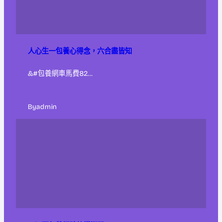
人心生一包養心得念，六合盡皆知
&#包養網車馬費82…
By
admin