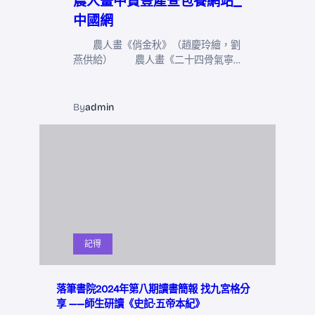
農人畫中贊豐產查包養網站_
中國網
農人畫《俏金秋》（趙慶玲繪，劉
燕供給） 農人畫《二十四骨氣寧…
By
admin
記得
落筆書院2024年第八期讀書簡報 找九宮格分
享 ——師生研讀《史記·五帝本紀》