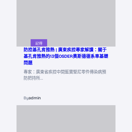
記得
防控基孔肯雅熱 | 廣東疾控專家解讀：關于
基孔肯雅熱的13個OSDER奧斯德德系車基礎
問題
專家：廣東省疾控中間藍寶堅尼零件傳染病預
防把持所…
By
admin