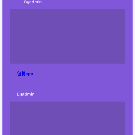
By
admin
包養app
By
admin