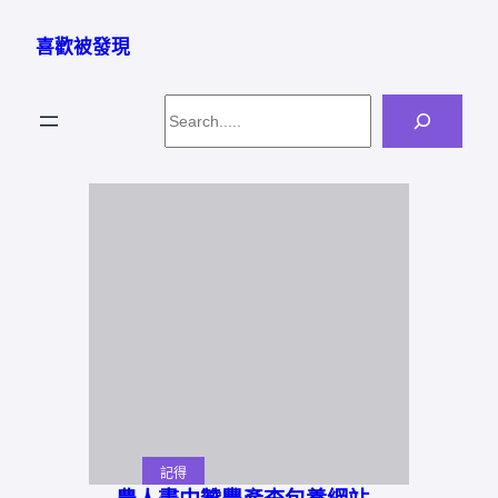
跳
至
喜歡被發現
主
要
Search
內
容
記得