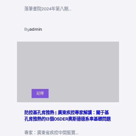
落筆書院2024年第八期…
By
admin
記得
防控基孔肯雅熱 | 廣東疾控專家解讀：關于基
孔肯雅熱的13個OSDER奧斯德德系車基礎問題
專家：廣東省疾控中間藍寶…