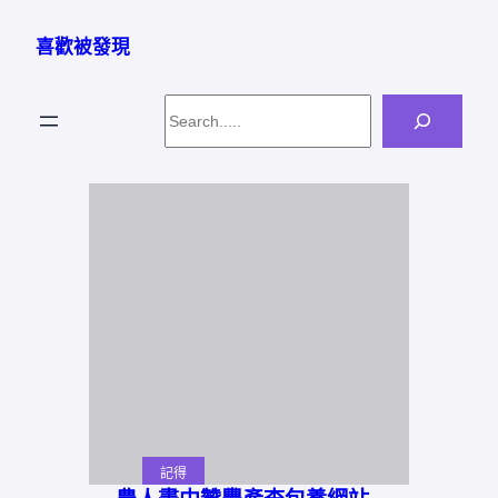
跳
至
喜歡被發現
主
要
Search
內
容
記得