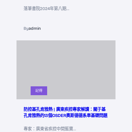
落筆書院2024年第八期…
By
admin
記得
防控基孔肯雅熱 | 廣東疾控專家解讀：關于基
孔肯雅熱的13個OSDER奧斯德德系車基礎問題
專家：廣東省疾控中間藍寶…