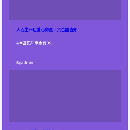
人心生一包養心得念，六合盡皆知
&#包養網車馬費82…
By
admin