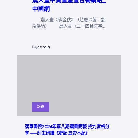
農人畫中贊豐產查包養網站_
中國網
農人畫《俏金秋》（趙慶玲繪，劉
燕供給） 農人畫《二十四骨氣寧…
By
admin
記得
落筆書院2024年第八期讀書簡報 找九宮格分
享 ——師生研讀《史記·五帝本紀》