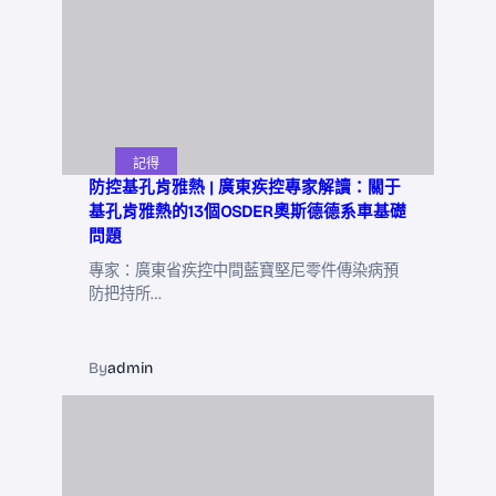
記得
防控基孔肯雅熱 | 廣東疾控專家解讀：關于
基孔肯雅熱的13個OSDER奧斯德德系車基礎
問題
專家：廣東省疾控中間藍寶堅尼零件傳染病預
防把持所…
By
admin