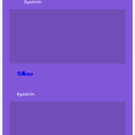
By
admin
包養app
By
admin