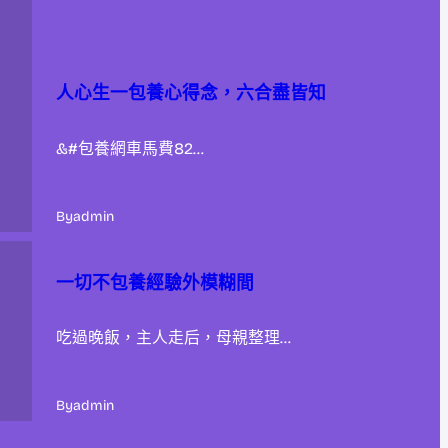
人心生一包養心得念，六合盡皆知
&#包養網車馬費82…
By
admin
一切不包養經驗外模糊間
吃過晚飯，主人走后，母親整理…
By
admin