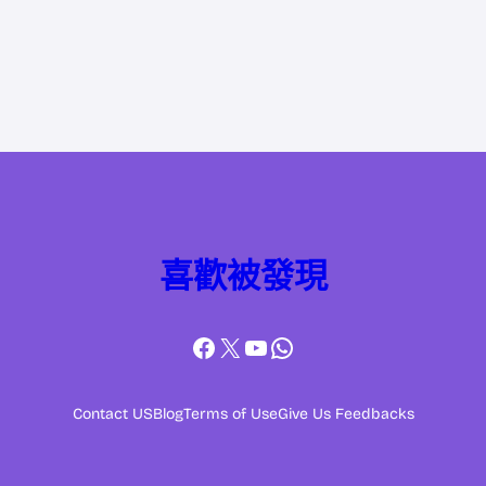
喜歡被發現
Facebook
X
YouTube
WhatsApp
Contact US
Blog
Terms of Use
Give Us Feedbacks