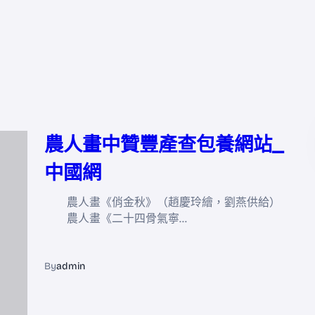
農人畫中贊豐產查包養網站_
中國網
農人畫《俏金秋》（趙慶玲繪，劉燕供給）
農人畫《二十四骨氣寧…
By
admin