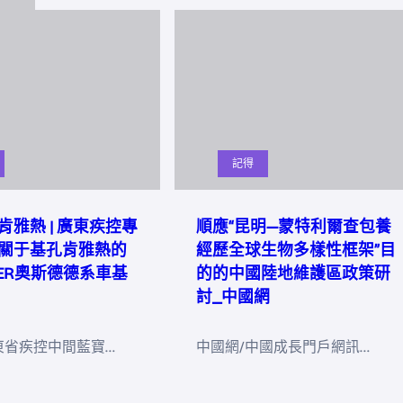
記得
肯雅熱 | 廣東疾控專
順應“昆明—蒙特利爾查包養
關于基孔肯雅熱的
經歷全球生物多樣性框架”目
DER奧斯德德系車基
的的中國陸地維護區政策研
討_中國網
東省疾控中間藍寶…
中國網/中國成長門戶網訊…