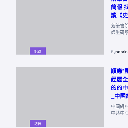
簡報 
讀《史
落筆書院
師生研
By
admin
記得
順應“
經歷全
的的中
_中國
中國網/
中共中
記得