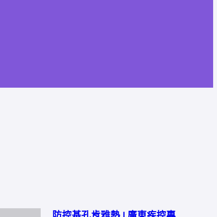
防控基孔肯雅熱 | 廣東疾控專