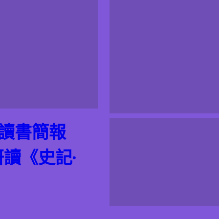
期讀書簡報
研讀《史記·