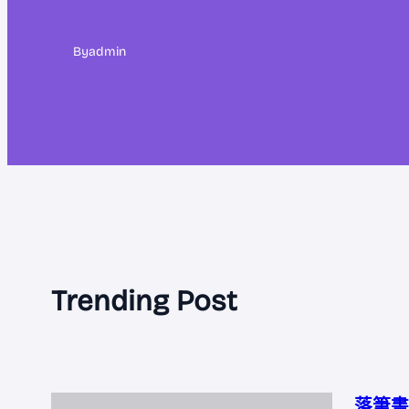
By
admin
Trending Post
落筆書