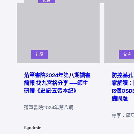
記得
記得
記得
落筆書院2024年第八期讀書
防控基孔
簡報 找九宮格分享 ——師生
家解讀：
研讀《史記·五帝本紀》
13個OS
礎問題
落筆書院2024年第八期…
專家：廣
By
admin