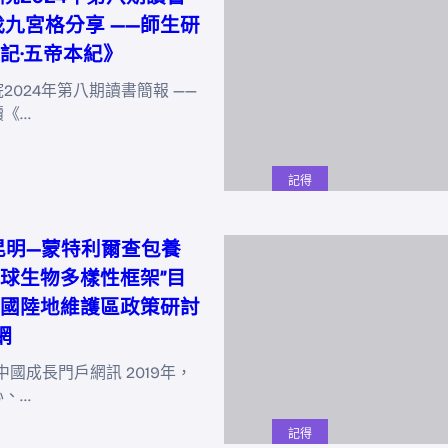
找九宮格分享 ——師生研
記·五帝本紀》
2024年第八期讀書簡報 ——
讀《…
記得
昆明—蒙特利爾查包養
球生物多樣性框架”目
國陸地維護區政策研討
網
中國成長門戶網訊 2019年，
心、…
記得