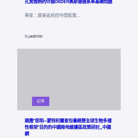
孔肯雅熱的13個OSDER奧斯德德系車基礎問題
專家：廣東省疾控中間藍寶…
By
admin
記得
順應“昆明—蒙特利爾查包養經歷全球生物多樣
性框架”目的的中國陸地維護區政策研討_中國
網