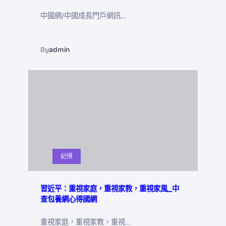
中國網/中國成長門戶網訊…
By
admin
記得
習近平：重視家庭，重視家教，重視家風_中
查包養網心得國網
重視家庭，重視家教，重視…