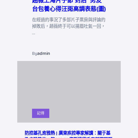
趙薇上海片子節“封后” 男友
台包養心得汪雨高調表態(圖)
在經過的事況了多部片子票房與評論的
掉敗后，趙薇終于可以揚眉吐氣一回，
…
By
admin
記得
防控基孔肯雅熱 | 廣東疾控專家解讀：關于基