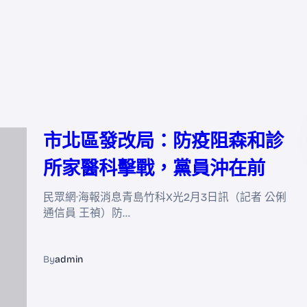
市北區發改局：防疫阻森和診
所家醫科擊戰，黨員沖在前
民眾網·海報消息青島竹科X光2月3日訊（記者 公俐
通信員 王禎）防…
By
admin