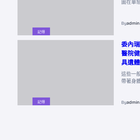
圖在單
By
admin
記得
委內瑞
醫院健
具遺體
這些一
帶著身
By
admin
記得