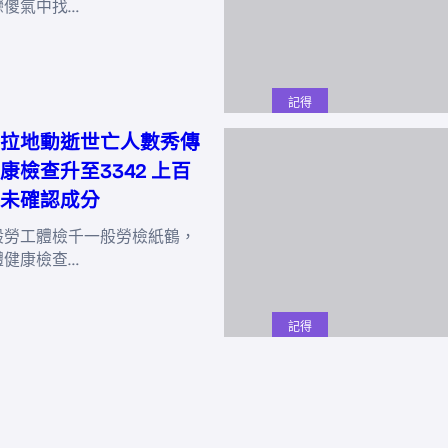
戀傻氣中找…
記得
拉地動逝世亡人數秀傳
康檢查升至3342 上百
未確認成分
般勞工體檢千一般勞檢紙鶴，
體健康檢查…
記得