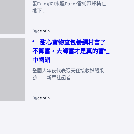
張Enjoy121水瓶Razer雷蛇電競椅在
地下…
By
admin
“一甜心寶物查包養網村富了
不算富，大師富才是真的富”_
中國網
全國人年夜代表張天任接收媒體采
訪。 新華社記者 …
By
admin