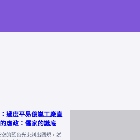
：過度平易億嵐工廠直
的虐政：儒家的謎底
天空的藍色光束刺出圓規，試