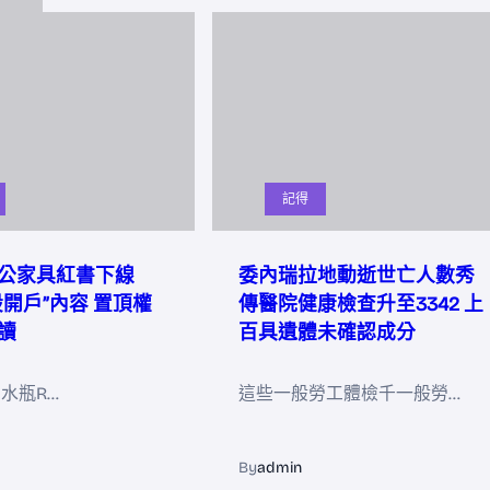
記得
公家具紅書下線
委內瑞拉地動逝世亡人數秀
股開戶”內容 置頂權
傳醫院健康檢查升至3342 上
讀
百具遺體未確認成分
21水瓶R…
這些一般勞工體檢千一般勞…
By
admin