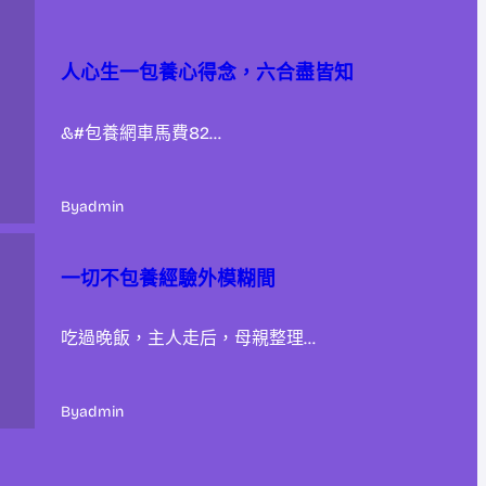
人心生一包養心得念，六合盡皆知
&#包養網車馬費82…
By
admin
一切不包養經驗外模糊間
吃過晚飯，主人走后，母親整理…
By
admin