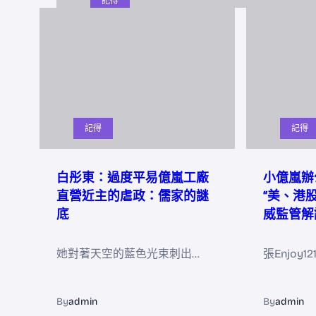
記得
記得
記得
白彤東：過度平易億嵐工廠
小億嵐辦
直營近主的虐政：儒家的謎
“美、港
底
威監管解
她對著天空的藍色光束刺出…
張Enjoy1
By
admin
By
admin