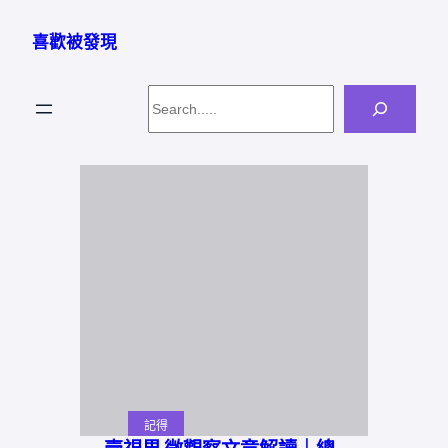
跳
至
喜歡被發現
主
要
Search
內
容
記得