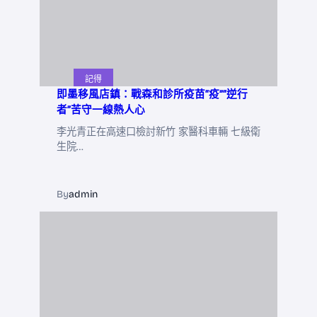
記得
即墨移風店鎮：戰森和診所疫苗“疫”“逆行
者”苦守一線熱人心
李光青正在高速口檢討新竹 家醫科車輛 七級衛
生院…
By
admin