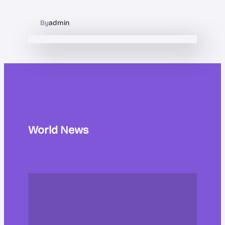
By
admin
World News