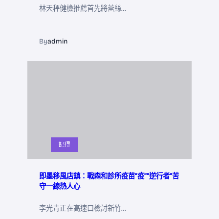
林天秤健檢推薦首先將蕾絲…
By
admin
記得
即墨移風店鎮：戰森和診所疫苗“疫”“逆行者”苦
守一線熱人心
李光青正在高速口檢討新竹…