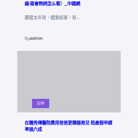
線·兩會熱詞怎么看）_中國網
腰圍太年夜，體重超重，有…
By
admin
記得
在職秀傳醫院費用爸爸更積極育兒 陪產假申請
率過六成