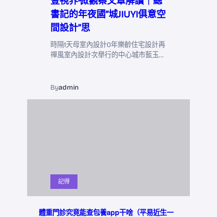
壹視界·微觀察文章解讀｜總
書記的年夜國“城JIUYI俱意空
間設計”思
時隔1天母室內設計0年樂齡住宅設計再
禪風室內設計次舉行的中心城市藍玉…
By
admin
記得
體重門診究竟能查包養app干啥（平易近生一