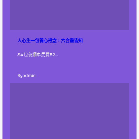
人心生一包養心得念，六合盡皆知
&#包養網車馬費82…
By
admin