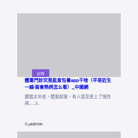
記得
體重門診究竟能查包養app干啥（平易近生
一線·兩會熱詞怎么看）_中國網
腰圍太年夜，體重超重，有人甚至患上了慢性
病……3…
By
admin