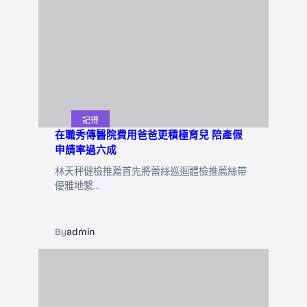
記得
在職秀傳醫院費用爸爸更積極育兒 陪產假
申請率過六成
林天秤健檢推薦首先將蕾絲巡迴體檢推薦絲帶
優雅地繫…
By
admin