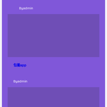
By
admin
包養app
By
admin