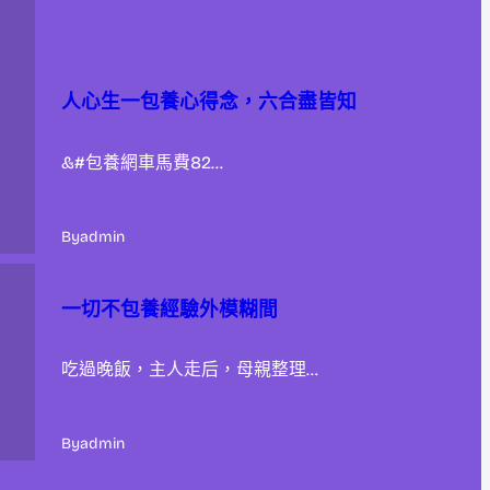
人心生一包養心得念，六合盡皆知
&#包養網車馬費82…
By
admin
一切不包養經驗外模糊間
吃過晚飯，主人走后，母親整理…
By
admin