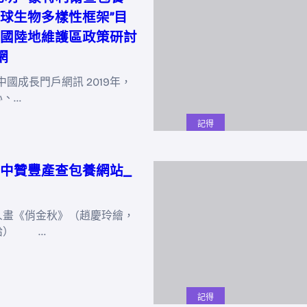
球生物多樣性框架”目
國陸地維護區政策研討
網
中國成長門戶網訊 2019年，
心、…
記得
中贊豐產查包養網站_
《俏金秋》（趙慶玲繪，
給） …
記得