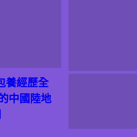
包養經歷全
的的中國陸地
網