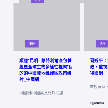
記得
記得
記得
順應“昆明—蒙特利爾查包養
習近平：
經歷全球生物多樣性框架”目
教，重視
的的中國陸地維護區政策研
得國網
討_中國網
重視家庭
中國網/中國成長門戶網訊…
By
admin