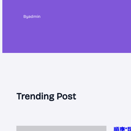
By
admin
Trending Post
順應“