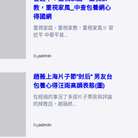
教，重視家風_中查包養網心
得國網
重視家庭，重視家教，重視家風※ 習
近平 中華平易…
By
admin
趙薇上海片子節“封后” 男友台
包養心得汪雨高調表態(圖)
在經過的事況了多部片子票房與評論
的掉敗后，趙薇終…
By
admin