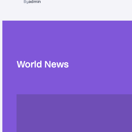
By
admin
World News