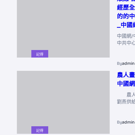
經歷全
的的中
_中國
中國網/
中共中
記得
By
admin
農人畫
中國網
農人畫
劉燕供
By
admin
記得