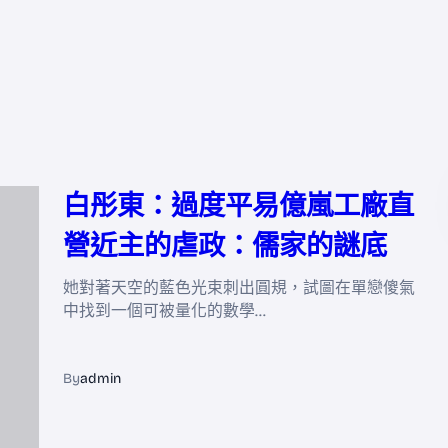
白彤東：過度平易億嵐工廠直
營近主的虐政：儒家的謎底
她對著天空的藍色光束刺出圓規，試圖在單戀傻氣
中找到一個可被量化的數學…
By
admin