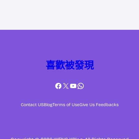
喜歡被發現
Facebook
X
YouTube
WhatsApp
Contact US
Blog
Terms of Use
Give Us Feedbacks