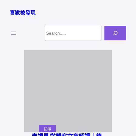
跳
至
喜歡被發現
主
要
Search
內
容
記得