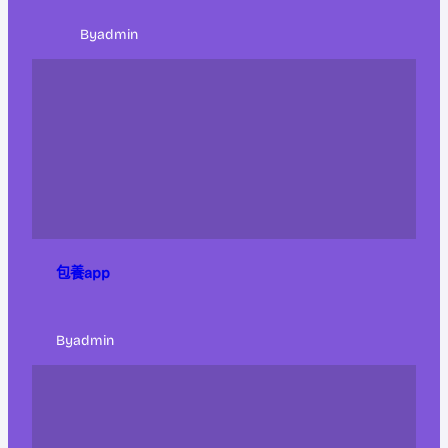
By
admin
包養app
By
admin