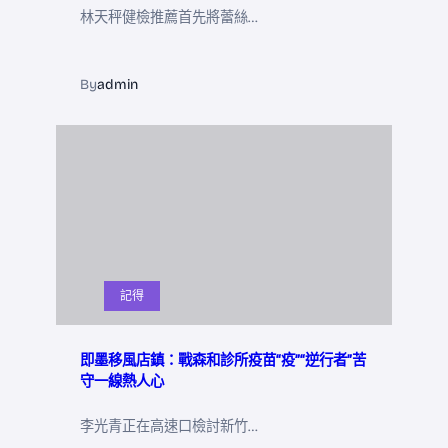
林天秤健檢推薦首先將蕾絲…
By
admin
記得
即墨移風店鎮：戰森和診所疫苗“疫”“逆行者”苦
守一線熱人心
李光青正在高速口檢討新竹…