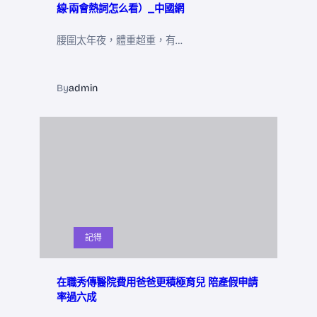
線·兩會熱詞怎么看）_中國網
腰圍太年夜，體重超重，有…
By
admin
記得
在職秀傳醫院費用爸爸更積極育兒 陪產假申請
率過六成