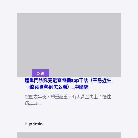
記得
體重門診究竟能查包養app干啥（平易近生
一線·兩會熱詞怎么看）_中國網
腰圍太年夜，體重超重，有人甚至患上了慢性
病……3…
By
admin