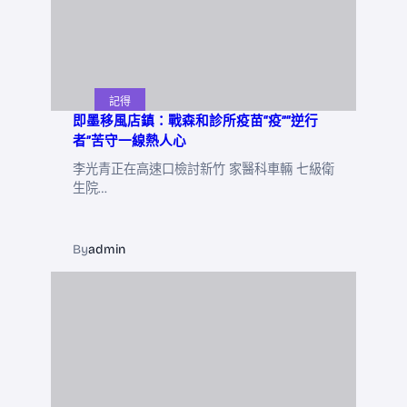
記得
即墨移風店鎮：戰森和診所疫苗“疫”“逆行
者”苦守一線熱人心
李光青正在高速口檢討新竹 家醫科車輛 七級衛
生院…
By
admin