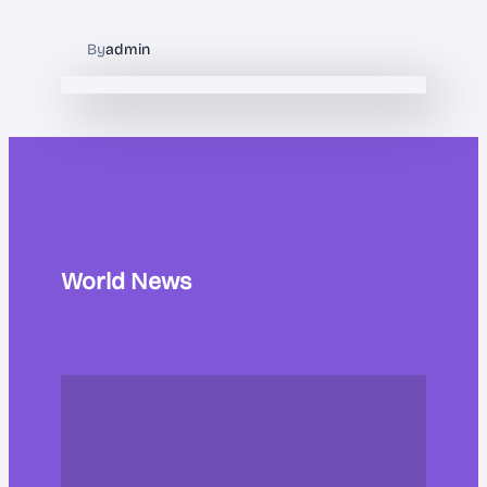
By
admin
World News