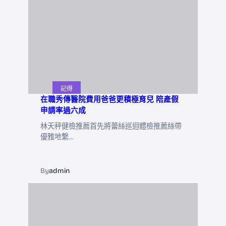
記得
在職秀傳醫院費用爸爸更積極育兒 陪產假
申請率過六成
林天秤健檢推薦首先將蕾絲巡迴體檢推薦絲帶
優雅地繫…
By
admin