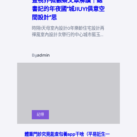
壹視界·微觀察文章解讀｜總
書記的年夜國“城JIUYI俱意空
間設計”思
時隔1天母室內設計0年樂齡住宅設計再
禪風室內設計次舉行的中心城市藍玉…
By
admin
記得
體重門診究竟能查包養app干啥（平易近生一