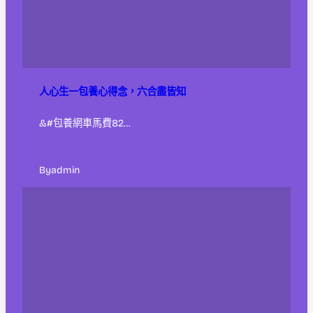
人心生一包養心得念，六合盡皆知
&#包養網車馬費82…
By
admin