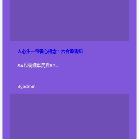
人心生一包養心得念，六合盡皆知
&#包養網車馬費82…
By
admin