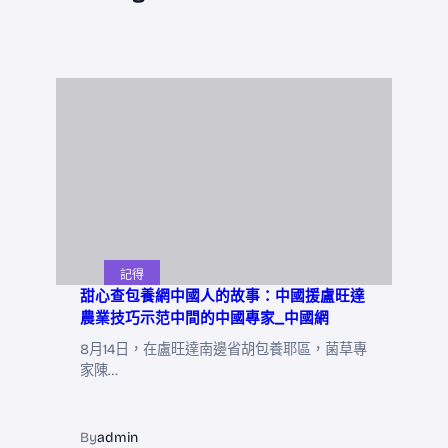
記得
甜心查包養網中國人的故事：中國援盧旺達
農業技巧示范中間的中國專家_中國網
8月14日，在盧旺達南邊省胡包養耶區，菌草專
家陳…
By
admin