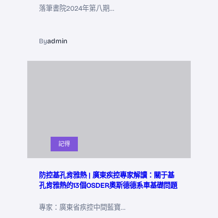
落筆書院2024年第八期…
By
admin
記得
防控基孔肯雅熱 | 廣東疾控專家解讀：關于基
孔肯雅熱的13個OSDER奧斯德德系車基礎問題
專家：廣東省疾控中間藍寶…