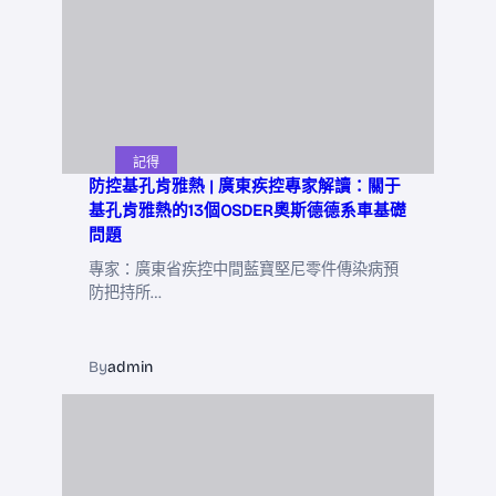
記得
防控基孔肯雅熱 | 廣東疾控專家解讀：關于
基孔肯雅熱的13個OSDER奧斯德德系車基礎
問題
專家：廣東省疾控中間藍寶堅尼零件傳染病預
防把持所…
By
admin