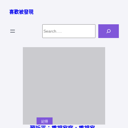
跳
至
喜歡被發現
主
要
Search
內
容
記得