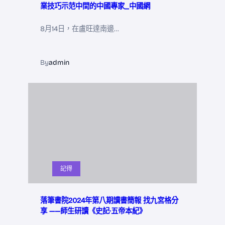
業技巧示范中間的中國專家_中國網
8月14日，在盧旺達南邊…
By
admin
記得
落筆書院2024年第八期讀書簡報 找九宮格分
享 ——師生研讀《史記·五帝本紀》