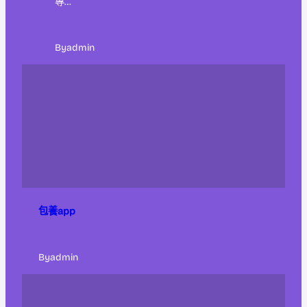
專…
By
admin
包養app
By
admin